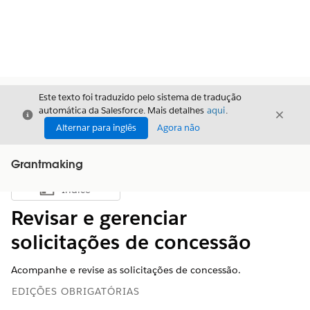
Este texto foi traduzido pelo sistema de tradução
automática da Salesforce. Mais detalhes
aqui
.
Fechar
Fecha
Fechar
Alternar para inglês
Agora não
Grantmaking
Índice
Mostrar índice
Revisar e gerenciar
solicitações de concessão
Acompanhe e revise as solicitações de concessão.
EDIÇÕES OBRIGATÓRIAS