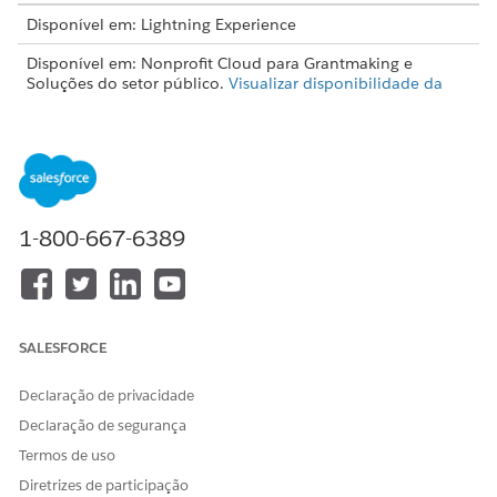
Disponível em: Lightning Experience
Disponível em: Nonprofit Cloud para Grantmaking e
Soluções do setor público.
Visualizar disponibilidade da
edição
.
PERMISSÕES DE USUÁRIO NECESSÁRIAS
Para criar e editar aplicativos
Conjunto de permissões do
individuais e registros
gerente do Grantmaking
1-800-667-6389
relacionados:
Para gerenciar um aplicativo
Conjunto de permissões de
no Experience Cloud:
Grantmaking para
Experience Cloud
SALESFORCE
Para revisar aplicativos no
Revisor interno do
Salesforce CRM:
Grantmaking
Declaração de privacidade
Para revisar aplicativos no
Revisor externo do
Declaração de segurança
Experience Cloud:
Grantmaking
Termos de uso
Converse com o administrador do Salesforce sobre como
Diretrizes de participação