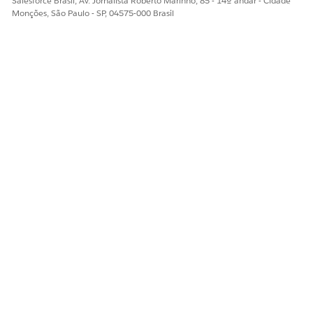
Salesforce Brasil, Av. Jornalista Roberto Marinho, 85 - 14º andar - Cidade
Monções, São Paulo - SP, 04575-000 Brasil