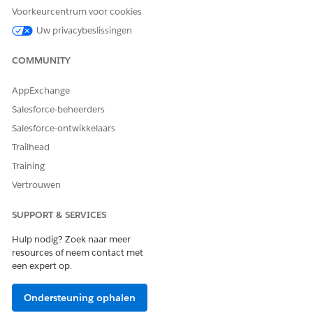
informatie naar
Actieplannen
en
Documenten volgen en
Voorkeurcentrum voor cookies
goedkeuren
.
Uw privacybeslissingen
COMMUNITY
HEEFT DIT ARTIKEL UW PROBLEEM OPGELOST?
AppExchange
Laat ons weten wat we kunnen doen om te verbeteren!
Salesforce-beheerders
Ja
Nee
Salesforce-ontwikkelaars
Trailhead
Training
Vertrouwen
SUPPORT & SERVICES
Hulp nodig? Zoek naar meer
resources of neem contact met
een expert op.
Ondersteuning ophalen