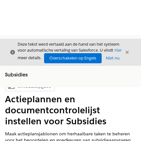
Deze tekst werd vertaald aan de hand van het systeem
voor automatische vertaling van Salesforce. U vindt
hier
Sluiten
Sluite
Sluiten
meer details.
Overschakelen op Engels
Niet nu
Subsidies
Inhoudsopgave
Inhoudsopgave weergeven
Actieplannen en
documentcontrolelijst
instellen voor Subsidies
Maak actieplansjablonen om herhaalbare taken te beheren
voor het beoordelen en goedkeuren van subsidieaanvragen.