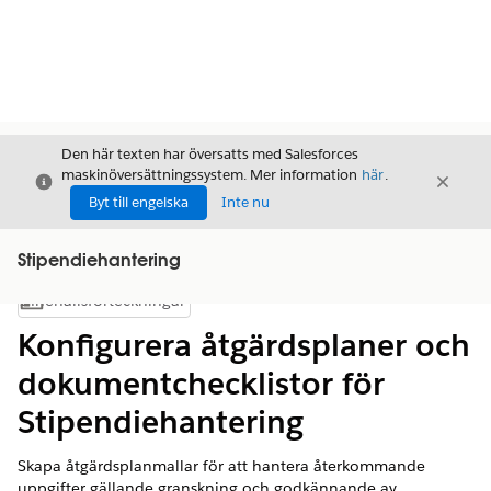
Den här texten har översatts med Salesforces
maskinöversättningssystem. Mer information
här
.
Stäng
Stäng
Stäng
Byt till engelska
Inte nu
Stipendiehantering
Innehållsförteckningar
Visa innehållsförteckning
Konfigurera åtgärdsplaner och
dokumentchecklistor för
Stipendiehantering
Skapa åtgärdsplanmallar för att hantera återkommande
uppgifter gällande granskning och godkännande av