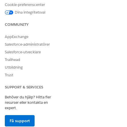
Åtgärdsplaner
och
Spårning och godkännande av dokument
.
Cookie-preferenscenter
Dina integritetsval
COMMUNITY
LÖSTE DENNA ARTIKEL DITT PROBLEM?
Berätta för oss vad vi kan förbättra!
AppExchange
Salesforce-administratörer
Ja
Nej
Salesforce-utvecklare
Trailhead
Utbildning
Trust
SUPPORT & SERVICES
Behöver du hjälp? Hitta fler
resurser eller kontakta en
expert.
Få support