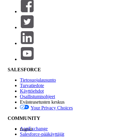
Suodatusperuste (0)
VALITSE SUODATTIMET
Lisää
Tuotealue
Ominaisuuden vaikutus
SALESFORCE
Tietosuojalausunto
Turvatiedote
Käyttöehdot
Osallistumisohjeet
Evästeasetusten keskus
Your Privacy Choices
Edition
COMMUNITY
AppExchange
English
Salesforce-pääkäyttäjät