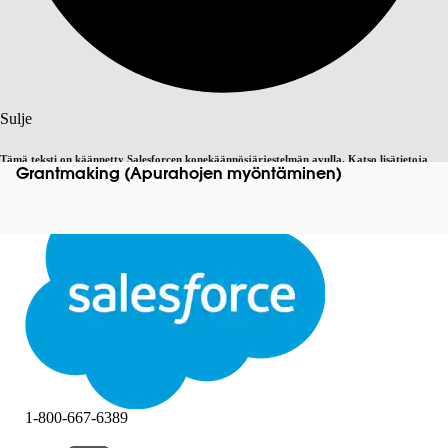
Haku
Sulje
Tämä teksti on käännetty Salesforcen konekäännösjärjestelmän avulla. Katso lisätietoja
Grantmaking (Apurahojen myöntäminen)
Vaihda englantiin
Ei nyt
täältä
.
Sulje
Sulje
1-800-667-6389