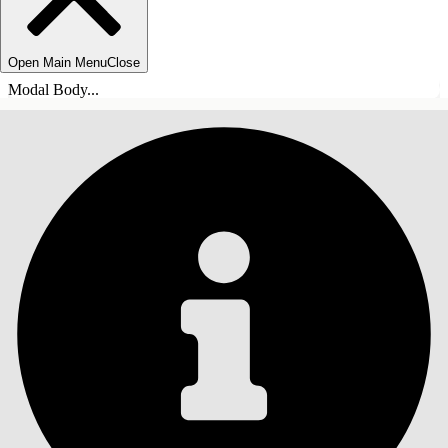
Open Main Menu
Close
Modal Body...
SISÄLLYSLUETTELO
Haku
Näytä sisällysluettelo
Sisällysluettelo