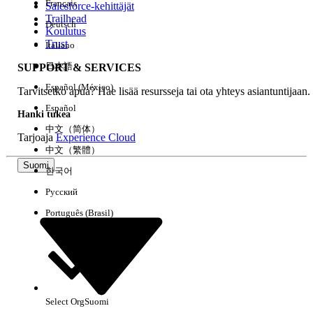
Français
Salesforce-kehittäjät
Trailhead
Deutsch
Kokemus
Koulutus
Trust
Italiano
日本語
SUPPORT & SERVICES
Español (México)
Tarvitsetko apua? Hae lisää resursseja tai ota yhteys asiantuntijaan.
Tyhjennä kaikki
Valmis
Español
Hanki tukea
中文（简体）
Tarjoaja
Experience Cloud
中文（繁體）
Suomi
한국어
Русский
Português (Brasil)
Select Org
Suomi
Ei tuloksia