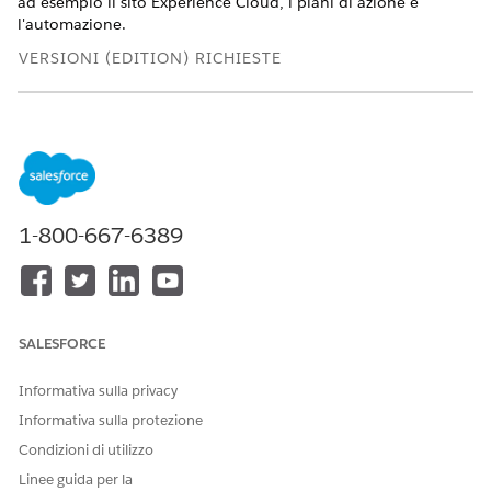
ad esempio il sito Experience Cloud, i piani di azione e
l'automazione.
VERSIONI (EDITION) RICHIESTE
Disponibile in: Lightning Experience
Disponibile in: Nonprofit Cloud per Concessione
sovvenzioni e Soluzioni per il settore pubblico.
Visualizzare
la disponibilità
.
1-800-667-6389
Versioni e autorizzazioni di Concessione sovvenzioni
Esaminare i prodotti e le versioni supportate per
Concessione sovvenzioni. Di seguito vengono fornite
informazioni su come il prodotto gestisce le autorizzazioni
e su come assegnarle.
SALESFORCE
Attivazione di Concessione sovvenzioni
Attivare Concessione sovvenzioni nella propria
Informativa sulla privacy
organizzazione Salesforce.
Informativa sulla protezione
Attivazione di Monitora applicazioni
Condizioni di utilizzo
Tenere traccia delle richieste dall'accettazione alla
Linee guida per la
decisione utilizzando Modulo di richiesta, Valutazione