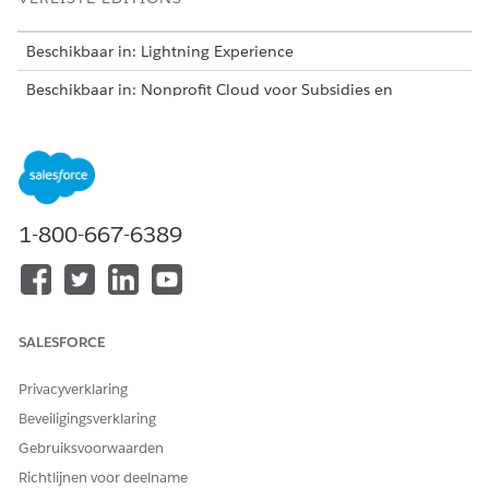
Beschikbaar in: Lightning Experience
Beschikbaar in: Nonprofit Cloud voor Subsidies en
oplossingen voor de publieke sector.
Bekijk
editionbeschikbaarheid
.
Editions en machtigingen voor Subsidies
Bekijk de ondersteunde producten en editions voor
Subsidies. Leer vervolgens hoe uw product omgaat met
1-800-667-6389
machtigingen en hoe u deze toewijst.
Subsidies inschakelen
Schakel Subsidies in voor uw Salesforce-organisatie.
Toepassingen bijhouden inschakelen
SALESFORCE
Houd aanvragen bij van intake tot beslissing door middel
van Aanvraagformulier, Evaluatie van aanvraagformulier
Privacyverklaring
en gerelateerde objecten. Aanvraagformulier is de
Beveiligingsverklaring
standaard voor toepassingen in Nonprofit Cloud en
Gebruiksvoorwaarden
Industries.
Richtlijnen voor deelname
Een aanvraagrecordtype configureren voor Subsidies