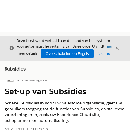
Deze tekst werd vertaald aan de hand van het systeem
voor automatische vertaling van Salesforce. U vindt
hier
Sluiten
Sluite
Sluiten
meer details.
Overschakelen op Engels
Niet nu
Subsidies
Inhoudsopgave
Inhoudsopgave weergeven
Set-up van Subsidies
Schakel Subsidies in voor uw Salesforce-organisatie, geef uw
gebruikers toegang tot de functies van Subsidies, en stel extra
voorzieningen in, zoals uw Experience Cloud-site,
actieplannen, en automatisering.
VEREISTE EDITIONS