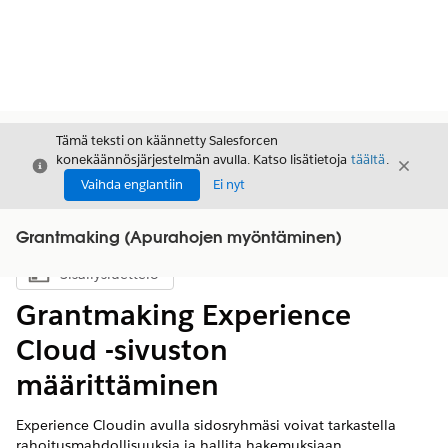
Tämä teksti on käännetty Salesforcen
konekäännösjärjestelmän avulla. Katso lisätietoja
täältä
.
Sulje
Sulje
Sulje
Vaihda englantiin
Ei nyt
Grantmaking (Apurahojen myöntäminen)
Sisällysluettelo
Näytä sisällysluettelo
Grantmaking Experience
Cloud -sivuston
määrittäminen
Experience Cloudin avulla sidosryhmäsi voivat tarkastella
rahoitusmahdollisuuksia ja hallita hakemuksiaan.