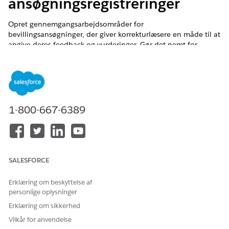
ansøgningsregistreringer
Opret gennemgangsarbejdsområder for
bevillingsansøgninger, der giver korrekturlæsere en måde til at
angive deres feedback og vurderinger. Gør det nemt for
bevillingsmanagers at tildele flere ansøgninger til en
korrekturlæser på en gang. Sørg for, at korrekturlæsere kan se
de registreringer, der er relateret til bevillingsansøgningen.
Opret forløb ved at bruge forløbsskabelonerne Tildel
gennemgange i batch og Del applikationsgennemgang, og
tilpas forløbene til din organisations behov.
1-800-667-6389
EDITIONSHEADING
Tilgængelig i: Lightning Experience
SALESFORCE
Tilgængelig i: Nonprofit Cloud for Bevillinger og Løsninger
til den offentlige sektor.
Vis tilgængelighed af version
.
Erklæring om beskyttelse af
personlige oplysninger
BRUGERTILLADELSER PÅKRÆVET
Erklæring om sikkerhed
Hvis du vil oprette et
Tilladelsessættet
Vilkår for anvendelse
gennemgangsarbejdsområd
Bevillingsmanager