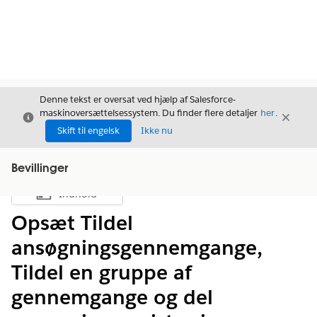
Denne tekst er oversat ved hjælp af Salesforce-
maskinoversættelsessystem. Du finder flere detaljer
her
.
Luk
Luk
Luk
Skift til engelsk
Ikke nu
Bevillinger
Indhold
Vis indholdsfortegnelse
Opsæt Tildel
ansøgningsgennemgange,
Tildel en gruppe af
gennemgange og del