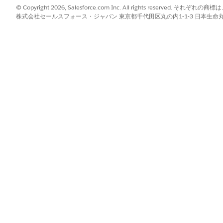
評価を入力できるように助成金の申請審査を設定します。
© Copyright 2026, Salesforce.com Inc. All rights reserve
使用して、アプリケーションレビューオブジェクトのレビューワークス
株式会社セールスフォース・ジャパン 東京都千代田区丸の内1-1-3 日本生命丸の内ガ
表す申込フェーズ定義を申込レビューに追加します。
トを手動で追加して、レビューのグループを割り当てます。
 Cloud テンプレートの申込レビューレコードページにはフォームフレー
表示するには、
フォームレビューコンポーネント
を追加します。
フォームを表示するには、フォームセクションコンポーネントを追加し
[申込レビューを共有] フローテンプレートから作成したフローを起動
。
ion Review (申込レビューを共有)] フローテンプレートを使用してフロ
説明を参照して、組織のニーズに合わせてフローをカスタマイズする方
eviews (レビューを一括割り当て)] フローテンプレートを使用して、フローを作
レビューフローテンプレートを起動するには、個人申込レコードページ