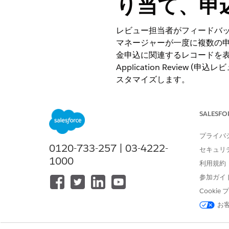
り当て、申
レビュー担当者がフィードバ
マネージャーが一度に複数の申
金申込に関連するレコードを表示できる
Application Revi
スタマイズします。
必要なエディション
SALESFO
使用可能なインターフェース: Lightni
プライバ
使用可能なソリューション: Nonprofi
0120-733-257 | 03-4222-
セキュリ
Nonprofit Cloud)。
エディション
1000
利用規約
参加ガイ
Cooki
レビューワークスペースを作成す
お
フローを管理する