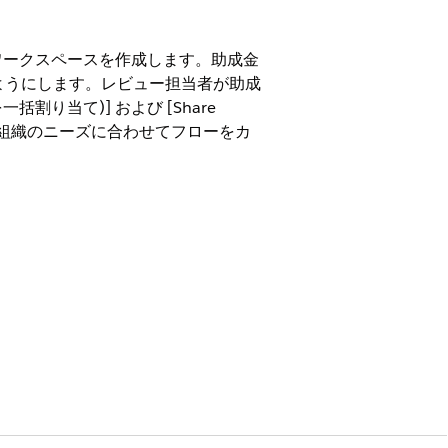
ワークスペースを作成します。助成金
ようにします。レビュー担当者が助成
一括割り当て)] および [Share
作成し、組織のニーズに合わせてフローをカ
ons (助成金提供および公共セクターソリューション向け
権限セット
ション権限