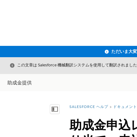
閉じる
この文章は Salesforce 機械翻訳システムを使用して翻訳されまし
助成金提供
SALESFORCE ヘルプ
ドキュメント
詳細情報:
目次を表示
助成金申込