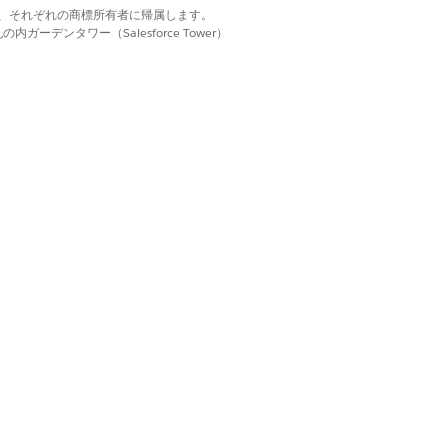
d. それぞれの商標は、それぞれの商標所有者に帰属します。
ペースを作成します。
ーデンタワー（Salesforce Tower）
ムワークコンポーネントが含まれます。
ます。
します。
ーを作成し、フェーズ管理設定と連携するようにカス
法を確認します。
成します。
で、
フローを起動
するクイックアクション