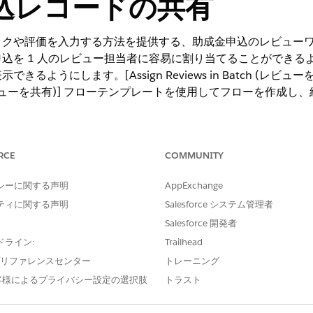
込レコードの共有
ックや評価を入力する方法を提供する、助成金申込のレビュー
込を 1 人のレビュー担当者に容易に割り当てることができる
ようにします。[Assign Reviews in Batch (レビューを
ew (申込レビューを共有)] フローテンプレートを使用してフローを
RCE
COMMUNITY
ng Experience
シーに関する声明
AppExchange
t Cloud for Grantmaking and Public Sector Soluti
ティに関する声明
Salesforce システム管理者
の使用可能状況を確認
してください。
Salesforce 開発者
必要なユーザー権限
ドライン:
Trailhead
e プリファレンスセンター
トレーニング
る
「助成金提供マネージャー」
客様によるプライバシー設定の選択肢
トラスト
「フローの管理」アプリケー