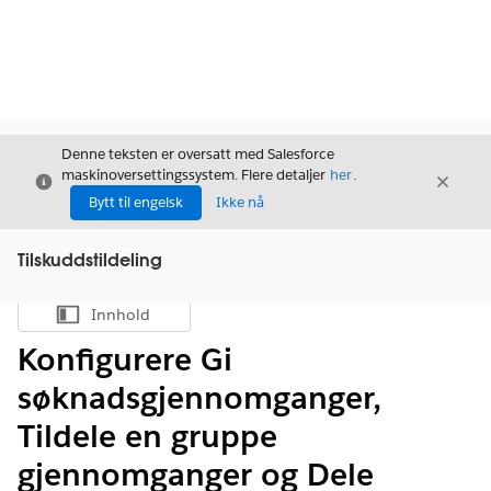
Denne teksten er oversatt med Salesforce
maskinoversettingssystem. Flere detaljer
her
.
Avslutt
Avslut
Avslutt
Bytt til engelsk
Ikke nå
Tilskuddstildeling
Innhold
Vis innholdsfortegnelse
Konfigurere Gi
søknadsgjennomganger,
Tildele en gruppe
gjennomganger og Dele