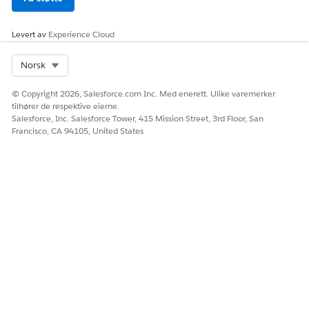
For å dele programposter starter du en flyt som er
Levert av
Experience Cloud
opprettet med flytmalen Del programgjennomgang.
Konfigurer
Fasenebehandling
.
Opprett en flyt ved å bruke flytmalen Del
Select Org
Norsk
programgjennomgang og tilpasse den til å fungere
© Copyright 2026, Salesforce.com Inc. Med enerett. Ulike varemerker
med fasebehandling.
tilhører de respektive eierne.
Finn ut hvordan du tilpasser flyten til organisasjonens
Salesforce, Inc. Salesforce Tower, 415 Mission Street, 3rd Floor, San
behov ved å lese beskrivelsene i hver flytkomponent.
Francisco, CA 94105, United States
Opprett en flyt ved å bruke flytmalen Batchtildel
vurderinger.
Hvis du vil starte versjonen av flytmalen Batchtildel
vurderinger,
oppretter du en hurtighandlingsknapp på
postsiden Enkeltpålogging for å starte flyten
.
SE OGSÅ:
Skjemastrammeverk
Flow Builder
Fasebehandling
Opprette og konfigurere Lightning Experience-postsider