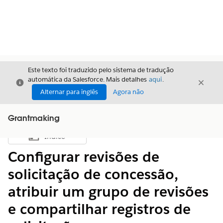
Este texto foi traduzido pelo sistema de tradução
automática da Salesforce. Mais detalhes
aqui
.
Fechar
Fecha
Fechar
Alternar para inglês
Agora não
Grantmaking
Índice
Mostrar índice
Configurar revisões de
solicitação de concessão,
atribuir um grupo de revisões
e compartilhar registros de