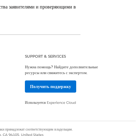
дства заявителями и проверяющими в
ctor.
Просмотр доступности версии
.
SUPPORT & SERVICES
аявки на грант, выполнение
Нужна помощь? Найдите дополнительные
вления грантов содержит Flow
ресурсы или свяжитесь с экспертом.
я бизнес-процессов
».
Получить поддержку
ить автоматизацию в соответствии с
 партнерах, имеющих опыт использования
Используется
Experience Cloud
огут использовать условную логику
наки принадлежат соответствующим владельцам.
ow Builder для автоматического
co, CA 94105, United States