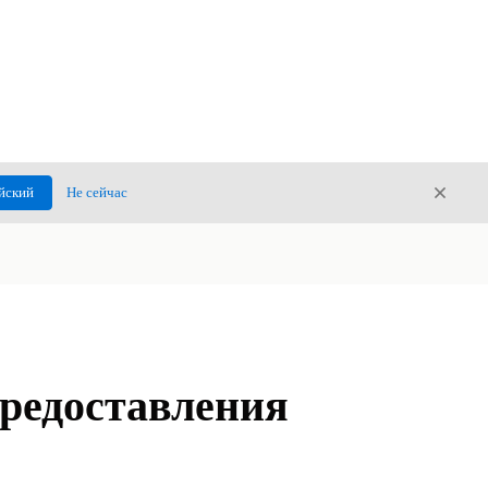
Закры
йский
Не сейчас
Закрыт
предоставления