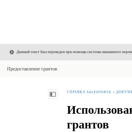
Закрыть
Данный текст был переведен при помощи системы машинного перево
Предоставление грантов
СПРАВКА SALESFORCE
ДОКУМ
Вы находитесь здесь:
Показать содержание
Использова
грантов