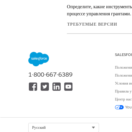
Определите, какие инструменты
процессе управления грантами.
ТРЕБУЕМЫЕ ВЕРСИИ
Доступно в версиях: Lightning E
Доступно в версиях: Некоммерчес
SALESFO
Salesforce предлагает мощный 
Положени
последовательных процессов ут
1-800-667-6389
Builder и Omnistudio. Определ
Положение
Условия и
Правила у
Рекоменд
ПРИМЕЧАНИЕ
вашими потребностями. 
Центр нас
автоматизации Salesfor
You
Рекомендуем использовать Omni
для вопросов, в зависимости от
Select Org
Русский