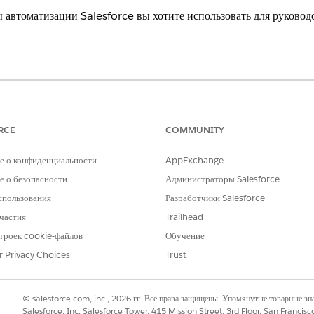
 автоматизации Salesforce вы хотите использовать для руково
xperience
кая организация Cloud для предоставления грантов и решений Public Se
RCE
COMMUNITY
набор инструментов автоматизации, которые упрощают подачу з
е о конфиденциальности
AppExchange
верждения и управление проверками заявок. Лицензия предоста
ите наиболее подходящий инструмент в разделе «
Автоматизаци
 о безопасности
Администраторы Salesforce
спользования
Разработчики Salesforce
частия
Trailhead
уем совместно с обученным партнером-консультантом Salesforce настро
Обратитесь к менеджеру по работе с клиентами, чтобы узнать больше о
троек cookie-файлов
Обучение
ce.
r Privacy Choices
Trust
studio для создания форм заявок грантополучателей. Формы м
© salesforce.com, inc., 2026 гг. Все права защищены. Упомянутые товарные з
 ответа заявителя на предыдущий вопрос. Потом используйте Fl
Salesforce, Inc. Salesforce Tower, 415 Mission Street, 3rd Floor, San Francis