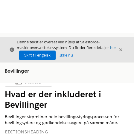
Denne tekst er oversat ved hjælp af Salesforce-
maskinoversættelsessystem. Du finder flere detaljer
her
.
Luk
Luk
Luk
Skift til engelsk
Ikke nu
Bevillinger
Indhold
Vis indholdsfortegnelse
Hvad er der inkluderet i
Bevillinger
Bevillinger strømliner hele bevillingsstyringsprocessen for
bevillingsydere og godkendelsessøgere på samme måde.
EDITIONSHEADING