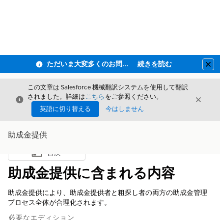
ただいま大変多くのお問い合わせをいただいており、ご連絡までにお時間を頂戴しております
続きを読む
Clo
この文章は Salesforce 機械翻訳システムを使用して翻訳
されました。詳細は
こちら
をご参照ください。
閉じる
閉じ
閉じる
英語に切り替える
今はしません
助成金提供
目次
目次を表示
助成金提供に含まれる内容
助成金提供により、助成金提供者と粗探し者の両方の助成金管理
プロセス全体が合理化されます。
必要なエディション