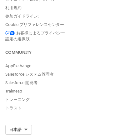
利用規約
助成金提供のデータモデル
参加ガイドライン:
助成金提供によって Salesforce ライセンスが拡張され、助成金と
Cookie プリファレンスセンター
予算の管理のためのオブジェクトおよびコンポーネントにアクセ
スできるようになります。助成金提供のデータモデルは、助成金
お客様によるプライバシー
ライフサイクル全体のサポートと管理を支援するように設計され
設定の選択肢
ています。助成金の商談の作成、申請と審査の管理、助成金申請
者の予算と結果の追跡などを行います。このデータモデルは、助
COMMUNITY
成金マネージャー、審査者、助成金申請者、協力者、Salesforce
管理者など、組織内の全員の業務をサポートします。
AppExchange
Salesforce システム管理者
助成金提供の Experience Cloud
Salesforce 開発者
助成金提供には、あらかじめ設定された助成金提供 Experience
Trailhead
Cloud テンプレートと、助成金申請や授与後のエンゲージメント
に必要なオブジェクトが含まれています。または、助成金提供オ
トレーニング
ブジェクトを既存のサイトに追加します。または、サイトを作成
トラスト
し、助成金提供オブジェクトと予算管理オブジェクトを
Experience Cloud サイトに追加します。
Select Org
日本語
自動化ツールキット