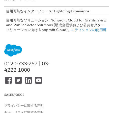
使用可能なインターフェース: Lightning Experience
使用可能なソリューション: Nonprofit Cloud for Grantmaking
and Public Sector Solutions (助成金提供および公共セクター
ソリューション向け Nonprofit Cloud)。
エディションの使用可
能状況を確認
してください。
助成金を提供する組織は継続して、助成金制度を管理し、助成金
の予算を設定し、助成金の申請を審査し、助成金を授与し、支払
いを管理します。助成金を必要とする人は、申請する助成金を見
つけ、提案された予算を入力し、助成金を受け取った後に成功を
0120-733-257 | 03-
報告します。
4222-1000
Salesforce のプラットフォーム
助成金提供は、既存のライセンスと連携するように Salesforce プ
ラットフォーム上に構築されています。この組み合わせにより、
助成金提供の機能では、関係者の全体像を把握できるため、最適
SALESFORCE
なサービスを提供できます。また、助成金提供は安全で、柔軟
で、カスタマイズ可能であるため、組織に導入してからニーズに
プライバシーに関する声明
合わせてカスタマイズできます。
セキュリティに関する声明