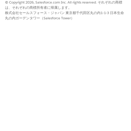
助成金提供は、プラットフォームとデータモデルを機能させる、
© Copyright 2026, Salesforce.com Inc. All rights reserved. それぞれの商標
ライセンスで使用可能な機能セットと連動します。
は、それぞれの商標所有者に帰属します。
株式会社セールスフォース・ジャパン 東京都千代田区丸の内1-1-3 日本生命
OmniStudio、アクションプラン、ドキュメントの追跡と承認、
丸の内ガーデンタワー（Salesforce Tower）
ビジネスルールエンジン、その他のコンポーネント、サービス、
ツールは、紙ベースの煩雑なプロセスの自動化に役立ちます。た
とえば、動的フォームを作成して申請または審査のプロセスを迅
速化できます。
関連項目:
開発者ガイド: Grantmaking and Budget Management Data
Model (助成金提供および予算管理データモデル)
Nonprofit Cloud
この記事で問題は解決されましたか?
ご意見をお待ちしております。
はい
いいえ