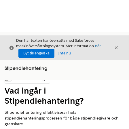
Den här texten har översatts med Salesforces
maskinöversättningssystem. Mer information
här
.
Stäng
Stäng
Stäng
Byt till engelska
Inte nu
Stipendiehantering
Innehållsförteckningar
Visa innehållsförteckning
Vad ingår i
Stipendiehantering?
Stipendiehantering effektiviserar hela
stipendiehanteringsprocessen för både stipendiegivare och
granskare.