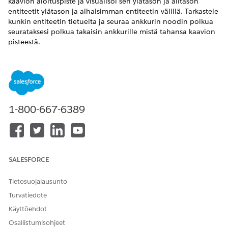
kaavion aloituspiste ja visualisoi sen ylätason ja alitason
entiteetit ylätason ja alhaisimman entiteetin välillä. Tarkastele
kunkin entiteetin tietueita ja seuraa ankkurin noodin polkua
seurataksesi polkua takaisin ankkurille mistä tahansa kaavion
pisteestä.
VAADITUT VERSIOT
Käytettävissä: Lightning Experiencessa
Käytettävissä: Health Cloudin
Enterprise
- ja
Unlimited
1-800-667-6389
Edition
-versiot
Tilihierarkian tarkasteleminen interaktiivisessa
suhdekeskuksessa
Etsi kaavion aloituspiste helposti ja tarkastele siihen
SALESFORCE
liittyviä entiteettejä ylöspäin ja alaspäin käyttämällä
kaksisuuntaista navigointia. Tarkastele kunkin objektin
Tietosuojalausunto
vastaavia tietueita ja suodata tietueita tarpeidesi
mukaisesti.
Turvatiedote
Käyttöehdot
Tarkempi näkymä ARC-kaaviosta
Hallitse tietoja käyttämällä ARC-kaavion virtaviivaistettua
Osallistumisohjeet