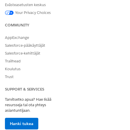
versiota, jossa on tärkeimmät tiedot yhdestä paikasta.
Evästeasetusten keskus
Vähennä säiliöiden leveyttä, tiivistä yksityiskohtaiset tiedot
Your Privacy Choices
jaettuihin säiliöihin sekä suodata ja lajittele kunkin
objektin tietueita.
COMMUNITY
Ankkurin noodin osoittimen polun seuraaminen
Tarkastele ja seuraa ankkurin noodin polkua mistä tahansa
AppExchange
kaavion pisteestä käyttämällä ankkurin noodin kuvaketta.
Salesforce-pääkäyttäjät
Salesforce-kehittäjät
Trailhead
Koulutus
RATKAISIKO TÄMÄ ARTIKKELI ONGELMASI?
Trust
Anna palautetta, jotta voimme kehittyä!
Kyllä
Ei
SUPPORT & SERVICES
Tarvitsetko apua? Hae lisää
resursseja tai ota yhteys
asiantuntijaan.
Hanki tukea