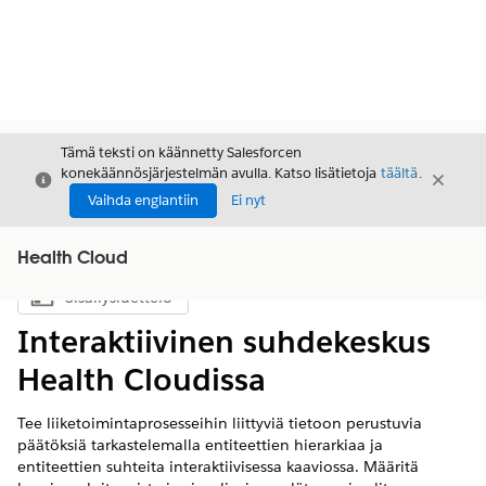
Tämä teksti on käännetty Salesforcen
konekäännösjärjestelmän avulla. Katso lisätietoja
täältä
.
Sulje
Sulje
Sulje
Vaihda englantiin
Ei nyt
Health Cloud
Sisällysluettelo
Näytä sisällysluettelo
Interaktiivinen suhdekeskus
Health Cloudissa
Tee liiketoimintaprosesseihin liittyviä tietoon perustuvia
päätöksiä tarkastelemalla entiteettien hierarkiaa ja
entiteettien suhteita interaktiivisessa kaaviossa. Määritä