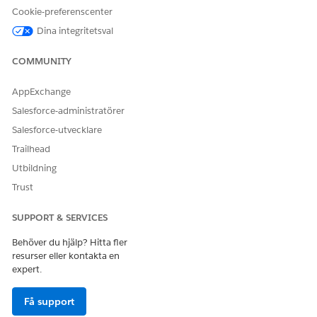
filtrera och sortera poster inom varje objekt.
Cookie-preferenscenter
Följ sökvägen för ankarnodindikator
Dina integritetsval
Visa och spåra ankarnodens väg från vilken punkt som
helst i grafen med hjälp av ankarnodikonen.
COMMUNITY
AppExchange
Salesforce-administratörer
LÖSTE DENNA ARTIKEL DITT PROBLEM?
Salesforce-utvecklare
Berätta för oss vad vi kan förbättra!
Trailhead
Utbildning
Ja
Nej
Trust
SUPPORT & SERVICES
Behöver du hjälp? Hitta fler
resurser eller kontakta en
expert.
Få support