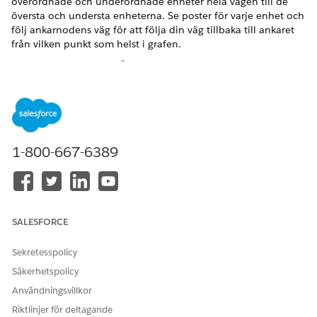
överordnade och underordnade enheter hela vägen till de
översta och understa enheterna. Se poster för varje enhet och
följ ankarnodens väg för att följa din väg tillbaka till ankaret
från vilken punkt som helst i grafen.
VERSIONER SOM KRÄVS
Tillgängliga i: Lightning Experience
Tillgängliga i:
Enterprise
och
Unlimited
Editions med Health
Cloud
1-800-667-6389
Visa kontohierarki i Åtgärdsbart relationscenter
Hitta enkelt startpunkten för en graf och se dess relaterade
enheter i uppåt- och nedåthierarki med hjälp av
navigering i två riktningar. Se motsvarande poster för varje
SALESFORCE
objekt och filtrera poster enligt dina behov.
Få en mer kompakt vy av ARC-grafen
Sekretesspolicy
Hantera data genom att använda en effektiviserad version
Säkerhetspolicy
av ARC-grafen med den mest relevanta informationen på
Användningsvillkor
ett och samma ställe. Minska bredden på behållarna,
minimera detaljerad information i delade behållare och
Riktlinjer för deltagande