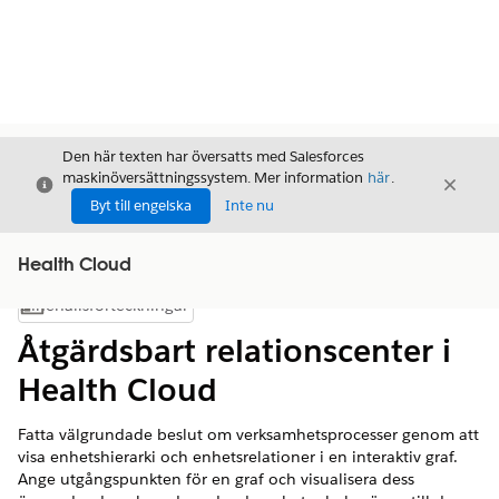
Den här texten har översatts med Salesforces
maskinöversättningssystem. Mer information
här
.
Stäng
Stäng
Stäng
Byt till engelska
Inte nu
Health Cloud
Innehållsförteckningar
Visa innehållsförteckning
Åtgärdsbart relationscenter i
Health Cloud
Fatta välgrundade beslut om verksamhetsprocesser genom att
visa enhetshierarki och enhetsrelationer i en interaktiv graf.
Ange utgångspunkten för en graf och visualisera dess