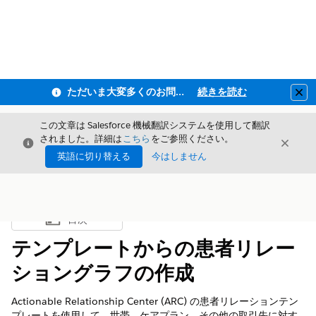
ただいま大変多くのお問い合わせをいただいており、ご連絡までにお時間を頂戴しております
続きを読む
Clo
この文章は Salesforce 機械翻訳システムを使用して翻訳
されました。詳細は
こちら
をご参照ください。
閉じる
閉じ
閉じる
英語に切り替える
今はしません
目次
目次を表示
テンプレートからの患者リレー
ショングラフの作成
Actionable Relationship Center (ARC) の患者リレーションテン
プレートを使用して、世帯、ケアプラン、その他の取引先に対す