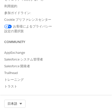
リレーション) をお勧めします。
デフォルトの開発者名のままにします。
利用規約
グラフの種類を選択します。
参加ガイドライン:
作業内容を
保存
します。
Cookie プリファレンスセンター
患者リレーショングラフを患者取引先レコードページに追加し
お客様によるプライバシー
ます。
設定の選択肢
[設定] から、[クイック検索] ボックスに「
Lightning ア
プリケーションビルダー
」と入力し、[
Lightning アプリケ
COMMUNITY
ーションビルダー
] を選択します。
患者個人取引先レコードのページの横にある
[編集]
をクリ
AppExchange
ックします。
Salesforce システム管理者
リレーショングラフのタブを作成するには、詳細領域を選
Salesforce 開発者
択し、[プロパティ]
の [タブを追加
] をクリックします。
タブの表示ラベル [
リレーション] を
選択します。
Trailhead
詳細領域で、[リレーション] タブを選択します。
トレーニング
コンポーネントリストから [
ARC リレーショングラフ
] を
トラスト
選択し、[リレーション] タブにドラッグします。
表示ラベルを入力します。
をお勧めし
リレーショングラフ
ます。
グラフ名には、作成したグラフを選択します。
Select Org
日本語
作業内容を
保存
します。