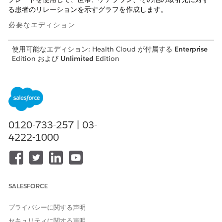
る患者のリレーションを示すグラフを作成します。
必要なエディション
使用可能なエディション: Health Cloud が付属する
Enterprise
Edition および
Unlimited
Edition
必要なユーザー権限
Health Cloud オブジェクトに
Health Cloud Foundation
アクセスする
0120-733-257 | 03-
テンプレートから患者リレーショングラフを作成します。
4222-1000
[設定] から [クイック検索] ボックスに「
Actionable
Relationship Center
」と入力し、
[Actionable
Relationship Center]
を選択します。
[
新規リレーショングラフ
] を選択します。
[デフォルトテンプレート] タブで、[
患者リレーション]
を
SALESFORCE
選択します。
［
Create Graph］
をクリックします。
プライバシーに関する声明
表示ラベルを入力します。
(患者
Patient Relationship
セキュリティに関する声明