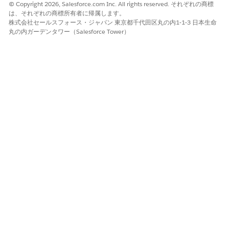
© Copyright 2026, Salesforce.com Inc. All rights reserved. それぞれの商標
ページを
有効化
します (まだ有効化していない場合)。
は、それぞれの商標所有者に帰属します。
株式会社セールスフォース・ジャパン 東京都千代田区丸の内1-1-3 日本生命
関連項目:
丸の内ガーデンタワー（Salesforce Tower）
Salesforce ヘルプ: ARC でのデフォルトテンプレートの使用
Salesforce ヘルプ: ARC コンポーネントを使用したレコードペ
ージのカスタマイズ
この記事で問題は解決されましたか?
ご意見をお待ちしております。
はい
いいえ