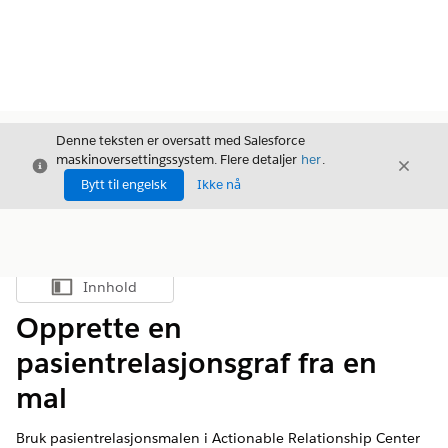
Denne teksten er oversatt med Salesforce
maskinoversettingssystem. Flere detaljer
her
.
Avslutt
Avslut
Avslutt
Bytt til engelsk
Ikke nå
Innhold
Vis innholdsfortegnelse
Opprette en
pasientrelasjonsgraf fra en
mal
Bruk pasientrelasjonsmalen i Actionable Relationship Center