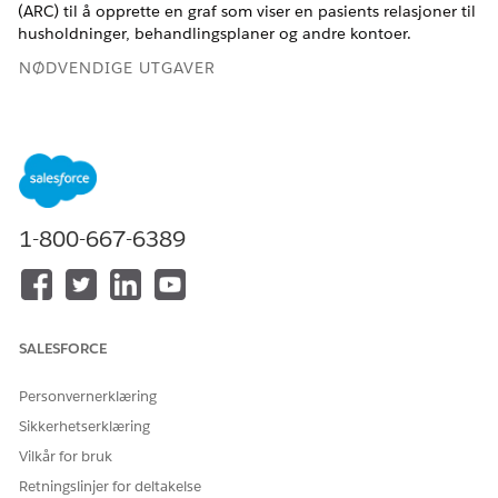
(ARC) til å opprette en graf som viser en pasients relasjoner til
husholdninger, behandlingsplaner og andre kontoer.
NØDVENDIGE UTGAVER
Tilgjengelig i
Enterprise
og
Unlimited
Edition med Health
Cloud
NØDVENDIGE BRUKERTILLATELSER
For å få tilgang til Health
Health Cloud Foundation
1-800-667-6389
Cloud:
Opprett en pasientrelasjonsgraf fra en mal.
Skriv inn
i
Actionable Relationship Center
Hurtigsøk-feltet i Oppsett, og velg deretter
Actionable
SALESFORCE
Relationship Center
.
Velg
Ny relasjonsgraf
.
Personvernerklæring
Velg
Pasientrelasjoner
på fanen Standardmaler.
Sikkerhetserklæring
Klikk på
Opprett graf
.
Vilkår for bruk
Skriv en etikett. Vi foreslår
.
pasientforhold
Behold standardutviklernavn.
Retningslinjer for deltakelse