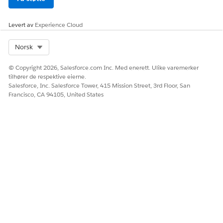
Salesforce Hjelp: Bruke standardmaler i ARC
Salesforce Hjelp: Tilpasse postsider med ARC-
Levert av
Experience Cloud
komponenter
Select Org
Norsk
© Copyright 2026, Salesforce.com Inc. Med enerett. Ulike varemerker
HJALP DENNE ARTIKKELEN MED Å LØSE PROBLEMET DITT?
tilhører de respektive eierne.
Salesforce, Inc. Salesforce Tower, 415 Mission Street, 3rd Floor, San
La oss få vite det slik at vi kan forbedre!
Francisco, CA 94105, United States
Ja
Nei