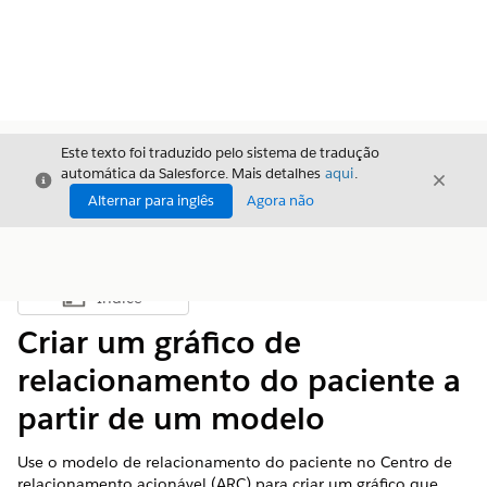
Este texto foi traduzido pelo sistema de tradução
automática da Salesforce. Mais detalhes
aqui
.
Fechar
Fecha
Fechar
Alternar para inglês
Agora não
Índice
Mostrar índice
Criar um gráfico de
relacionamento do paciente a
partir de um modelo
Use o modelo de relacionamento do paciente no Centro de
relacionamento acionável (ARC) para criar um gráfico que