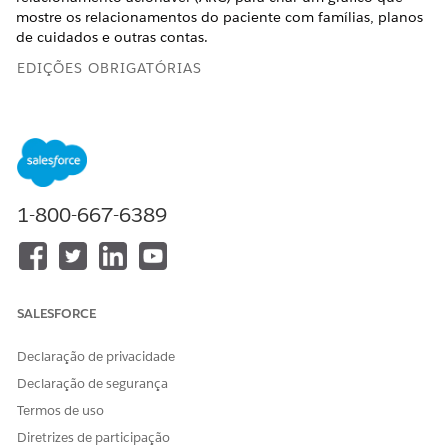
mostre os relacionamentos do paciente com famílias, planos
de cuidados e outras contas.
EDIÇÕES OBRIGATÓRIAS
Disponível em: Edições
Enterprise
e
Unlimited
com o
Health Cloud
PERMISSÕES NECESSÁRIAS DO USUÁRIO
1-800-667-6389
Para acessar objetos do
Health Cloud Foundation
Health Cloud:
Crie um gráfico de relacionamento do paciente a partir de
um modelo.
SALESFORCE
Em Configuração, na caixa Busca rápida, insira
Centro
de relacionamento acionável
e selecione
Centro de
Declaração de privacidade
relacionamento acionável
.
Selecione
Novo gráfico de relacionamento
.
Declaração de segurança
Na guia Modelos padrão, selecione Relacionamentos
Termos de uso
de
paciente
.
Diretrizes de participação
Clique em
Criar gráfico
.