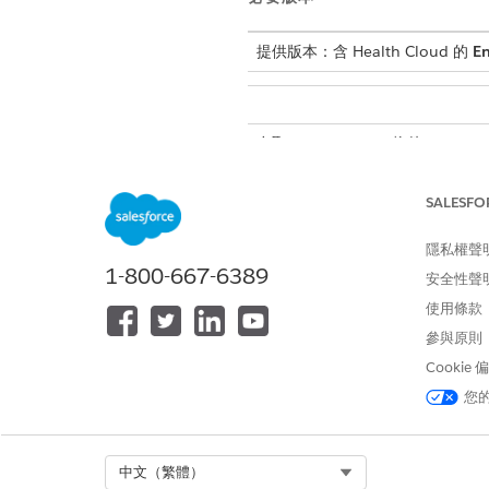
提供版本：含 Health Cloud 的
En
存取 Health Cloud 物件:
從範本建立病患關係圖表。
SALESFO
進入「設定」，在「快速尋
選取「
新增關係圖表
」。
隱私權聲
在「預設範本」索引標籤上
1-800-667-6389
按一下「
建立圖表
」。
安全性聲
輸入標籤。我們建議「
病患
使用條款
保留預設開發人員名稱。
參與原則
選取圖表類型。
Cookie
儲存
您的工作。
您
將病患關係圖表新增至病患帳戶
進入「設定」,在「快速尋
按一下病患個人帳戶記錄頁
Select Org
中文（繁體）
若要建立關係圖表的索引標