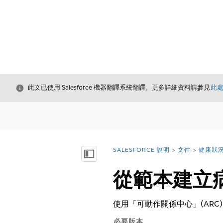
結束
此文已使用 Salesforce 機器翻譯系統翻譯。更多詳細資料請參見
此
SALESFORCE 說明
文件
健康狀
您位於此處：
顯示目錄
從範本建立
使用「可動作關係中心」(AR
必要版本