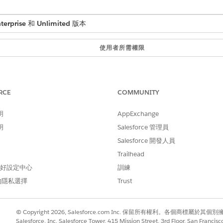
terprise
和
Unlimited
版本
使用者所需權限
Health Cloud Foundation
RCE
COMMUNITY
找」方塊中輸入
，然後選取「
可動作關係中心
」。
可動作關係中心
明
AppExchange
,選取「
病患關係
」。
明
Salesforce 管理員
」。
關係
Salesforce 開發人員
Trailhead
 偏好設定中心
訓練
的隱私選擇
Trust
記錄頁面。
找」方塊中輸入
,然後選取「
Lightning 應
Lightning 應用程式產生器
面旁邊的「
編輯
」。
© Copyright 2026, Salesforce.com Inc. 保留所有權利。各個商標屬於其個
籤,請選取詳細資料區域,然後按一下「內容」中的「
新增索引標籤
」。
Salesforce, Inc. Salesforce Tower, 415 Mission Street, 3rd Floor, San Francis