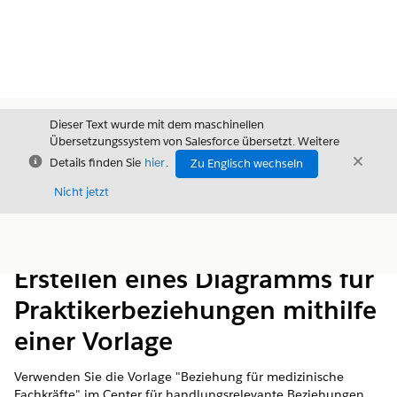
Dieser Text wurde mit dem maschinellen
Übersetzungssystem von Salesforce übersetzt. Weitere
Schließen
Schli
Details finden Sie
hier
.
Zu Englisch wechseln
Schließ
Nicht jetzt
Inhalt
Inhalt anzeigen
Erstellen eines Diagramms für
Praktikerbeziehungen mithilfe
einer Vorlage
Verwenden Sie die Vorlage "Beziehung für medizinische
Fachkräfte" im Center für handlungsrelevante Beziehungen