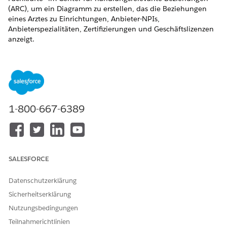
(ARC), um ein Diagramm zu erstellen, das die Beziehungen
eines Arztes zu Einrichtungen, Anbieter-NPIs,
Anbieterspezialitäten, Zertifizierungen und Geschäftslizenzen
anzeigt.
ERFORDERLICHE EDITIONEN
Verfügbarkeit:
Enterprise
und
Unlimited
Edition mit Health
Cloud
1-800-667-6389
ERFORDERLICHE BENUTZERBERECHTIGUNGEN
Zugreifen auf Health Cloud
Health Cloud Foundation
Objects:
SALESFORCE
In diesen Anweisungen wird davon ausgegangen, dass Sie
Personenaccounts für Anbieter eingerichtet haben. Wenn Sie
Kontaktdatensätze für Anbieter eingerichtet haben, erstellen
Datenschutzerklärung
Sie ein Diagramm "Kontaktbeziehungen" und fügen Sie es
Sicherheitserklärung
stattdessen der Kontaktdatensatzseite hinzu.
Nutzungsbedingungen
Erstellen Sie anhand einer Vorlage ein Diagramm für die
Teilnahmerichtlinien