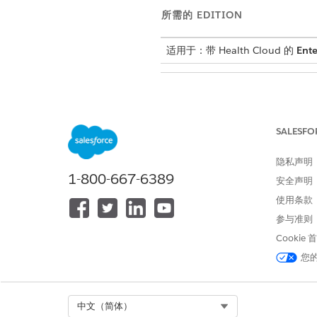
所需的 EDITION
适用于：带 Health Cloud 的
Ente
访问 Health Cloud 对象：
SALESFO
这些说明假设您已经为提供商
页面。
隐私声明
1-800-667-6389
从模板创建从业者关系图。
安全声明
在设置页面的快速查找框中
使用条款
选择
新建关系图
。
参与准则
在“默认模板”选项卡上，选
Cookie
单击
创建图形
。
输入标签。我们建议使用
执
您
保留默认开发人员名称。
选择图形类型。
保存
您的工作。
Select Org
中文（简体）