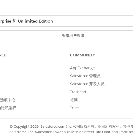
rprise
和
Unlimited
Edition
所需用户权限
Health Cloud Foundation
RCE
COMMUNITY
设置了个人客户。如果您已为提供商设置联系人记录，请创建联
AppExchange
Salesforce 管理员
输入
，然后选择
可操作关系中心
。
可操作关系中心
Salesforce 开发人员
Trailhead
择
医疗保健从业者
。
 首选项中心
培训
。
业医师关系
的隐私选择
Trust
© Copyright 2026, Salesforce.com Inc. 公司版权所有。保留所
Salesforce, Inc. Salesforce Tower, 415 Mission Street, 3rd Floor, San Francis