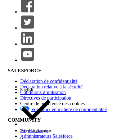
Filtrer par (0)
SÉLECTIONNER DES FILTRES
Ajouter
Gamme de produits
Impact des fonctionnalités
SALESFORCE
Déclaration de confidentialité
Déclaration relative à la sécurité
English
Conditions d’utilisation
Directives de participation
Centre de préférence des cookies
Vos choix en matière de confidentialité
Edition
COMMUNITY
AppExchange
Select Org
Français
Administrateurs Salesforce