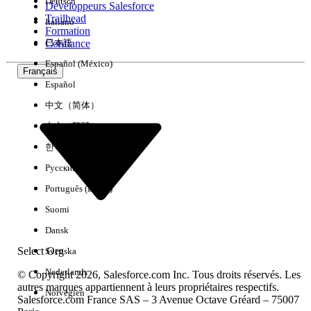
Deutsch
Développeurs Salesforce
Trailhead
Italiano
Expérience
Formation
Confiance
日本語
Español (México)
Français
Español
Effacer tout
Terminé
中文（简体）
中文（繁體）
한국어
Русский
Português (Brasil)
Suomi
Dansk
Select Org
Svenska
Nederlands
© Copyright 2026, Salesforce.com Inc. Tous droits réservés. Les
autres marques appartiennent à leurs propriétaires respectifs.
Norvégien
Salesforce.com France SAS – 3 Avenue Octave Gréard – 75007
Aucun résultat