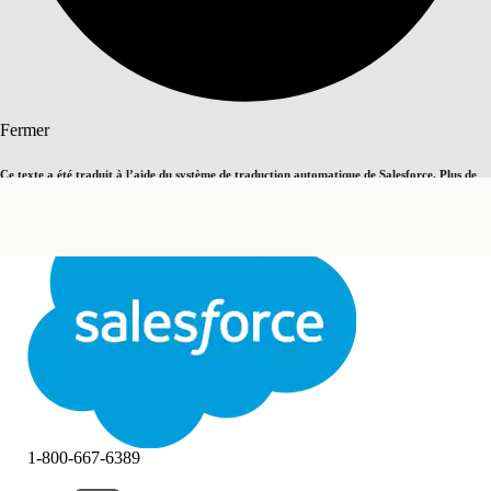
Rechercher
Fermer
Ce texte a été traduit à l’aide du système de traduction automatique de Salesforce. Plus de
Basculer vers la page en anglais
détails, consultez <
cette page
.
Pas maintenant
Fermer
Fermer
1-800-667-6389