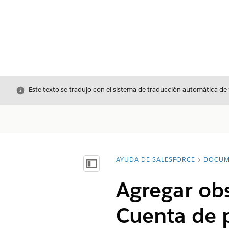
Cerrar
Este texto se tradujo con el sistema de traducción automática de
AYUDA DE SALESFORCE
DOCUM
Usted está aquí:
Mostrar índice de materias
Agregar obs
Cuenta de 