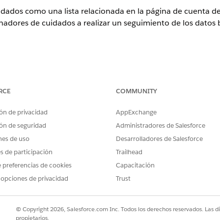
dados como una lista relacionada en la página de cuenta de
adores de cuidados a realizar un seguimiento de los datos 
perience
RCE
COMMUNITY
ition
y
Unlimited Edition
con Health Cloud
ón de privacidad
AppExchange
PERMISOS DE USUARIO NECESARIOS
ón de seguridad
Administradores de Salesforce
ina:
Personalizar aplicación
nes de uso
Desarrolladores de Salesforce
es de participación
Trailhead
stión de objetos para Cuentas, vaya a
Formatos de página
.
 preferencias de cookies
Capacitación
a página de cuenta de paciente donde desea mostrar las observaci
s relacionadas
.
 opciones de privacidad
Trust
dados desde la paleta a la sección Listas relacionadas y haga clic 
s relacionadas de los usuarios, haga clic en
Sí
.
© Copyright 2026, Salesforce.com Inc. Todos los derechos reservados. Las d
propietarios.