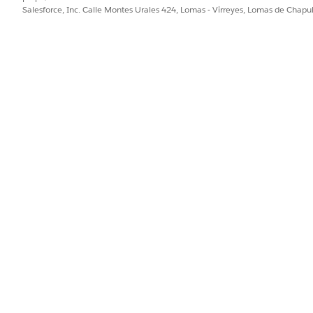
Salesforce, Inc. Calle Montes Urales 424, Lomas - Virreyes, Lomas de Chap
PROBLEMA?
ejorar!