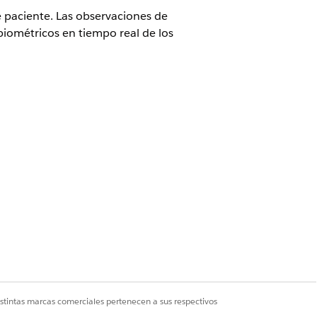
 paciente. Las observaciones de
biométricos en tiempo real de los
ones de cuidados.
en
Guardar
. Si se le solicita sobrescribir
istintas marcas comerciales pertenecen a sus respectivos