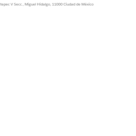
ultepec V Secc., Miguel Hidalgo, 11000 Ciudad de México
Sí
No