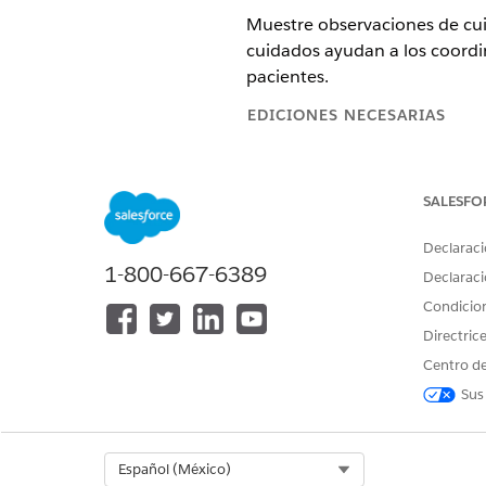
Muestre observaciones de cui
cuidados ayudan a los coordin
pacientes.
EDICIONES NECESARIAS
Disponible en: Lightning Ex
SALESFO
Disponible en:
Enterprise Ed
Declaraci
1-800-667-6389
Declaraci
Para modificar formatos de pág
Condicio
Directric
Desde la configuración de ge
Centro de
Seleccione el formato para l
En la paleta, seleccione
Lista
Sus
Arrastre Observaciones de cui
las personalizaciones de lista
Guarde sus cambios.
Select Org
Español (México)