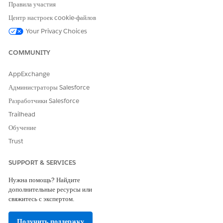
Правила участия
перезаписать настройки связанного списка пользователей,
нажмите
«Да
».
Центр настроек cookie-файлов
Сохраните изменения.
Your Privacy Choices
COMMUNITY
ЭТА СТАТЬЯ РЕШИЛА ВАШУ ПРОБЛЕМУ?
AppExchange
Оставьте свой отзыв, чтобы мы могли стать лучше!
Администраторы Salesforce
Да
Нет
Разработчики Salesforce
Trailhead
Обучение
Trust
SUPPORT & SERVICES
Нужна помощь? Найдите
дополнительные ресурсы или
свяжитесь с экспертом.
Получить поддержку