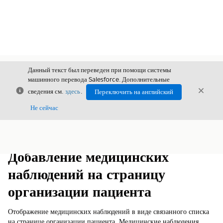
Данный текст был переведен при помощи системы
машинного перевода Salesforce. Дополнительные
Закрыть
Закры
сведения см.
здесь
.
Переключить на английский
Закрыт
Не сейчас
Содержание
Показать содержание
Добавление медицинских
наблюдений на страницу
организации пациента
Отображение медицинских наблюдений в виде связанного списка
на странице организации пациента. Медицинские наблюдения