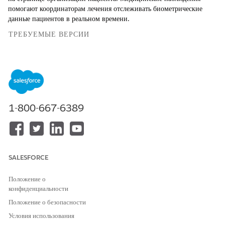
помогают координаторам лечения отслеживать биометрические
данные пациентов в реальном времени.
ТРЕБУЕМЫЕ ВЕРСИИ
Доступно в версиях: Lightning Experience
Доступно в версиях:
Enterprise
Edition и
Unlimited
Edition с
Health Cloud
1-800-667-6389
НЕОБХОДИМЫЕ ПОЛНОМОЧИЯ ПОЛЬЗОВАТЕЛЯ
Для изменения макетов
Настройка приложения
страниц:
В параметрах управления объектами для организаций
SALESFORCE
перейдите в
«Макеты страниц
».
Выберите макет для страницы организации пациента, где
Положение о
нужно отобразить медицинские наблюдения.
конфиденциальности
На палитре выберите «
Связанные списки
».
Положение о безопасности
Перетащите «Медицинские наблюдения» из палитры в раздел
Условия использования
«Связанные списки» и нажмите «
Сохранить»
. Если вам нужно