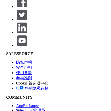
筛选条件： (0)
选择筛选器
添加
产品区域
SALESFORCE
功能影响
隐私声明
安全声明
使用条款
参与准则
Cookie 首选项中心
版本
您的隐私选择
COMMUNITY
AppExchange
Salesforce 管理员
英语