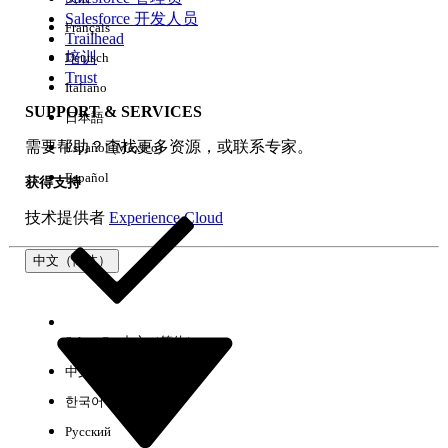
Salesforce 开发人员
Français
体验
Trailhead
培训
Deutsch
Trust
Italiano
SUPPORT & SERVICES
日本語
全部清除
完成
需要帮助？查找更多资源，或联系专家。
Español (México)
Español
获得支持
技术提供者
Experience Cloud
中文（简体）
Select Org
中文（简体）
中文（繁体）
한국어
Русский
没有结果