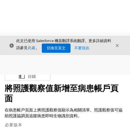
此文已使用 Salesforce 機器翻譯系統翻譯。更多詳細資料
結束
結束
結束
請參見
此處
。
切換至英文
不要現在
目錄
顯示目錄
將照護觀察值新增至病患帳戶頁
面
在病患帳戶頁面上將照護觀察值顯示為相關清單。照護觀察值可協
助照護協調員追蹤病患即時生物識別資料。
必要版本