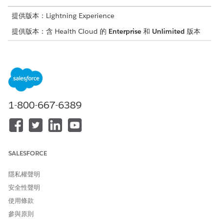
提供版本：Lightning Experience
提供版本：含 Health Cloud 的
Enterprise
和
Unlimited
版本
使用者所需權限
修改版面配置：
自訂應用程式
進入「帳戶」的物件管理設定,前往「
版面配置
」。
選取您要顯示照護觀察值之病患帳戶頁面的版面配置。
1-800-667-6389
在調色盤上，選取「
相關清單
」。
將「照護觀察值」從調色盤拖曳至「相關清單」區段,然後按一
下「
儲存
」。如果系統提示您覆寫使用者的相關清單自訂,請按
一下「
是
」。
SALESFORCE
請儲存您的變更。
隱私權聲明
安全性聲明
此文章是否解決您的問題？
使用條款
請讓我們知道，以便我們改進！
參與原則