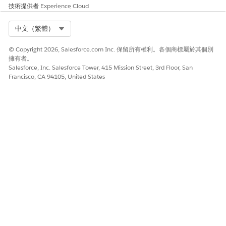
技術提供者
Experience Cloud
Select Org
中文（繁體）
© Copyright 2026, Salesforce.com Inc. 保留所有權利。各個商標屬於其個別
擁有者。
Salesforce, Inc. Salesforce Tower, 415 Mission Street, 3rd Floor, San
Francisco, CA 94105, United States