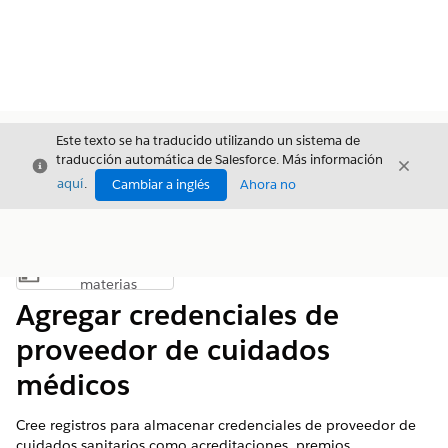
Este texto se ha traducido utilizando un sistema de
traducción automática de Salesforce. Más información
Cerrar
Cerrar
Cerrar
aquí
.
Cambiar a inglés
Ahora no
Índice de
Mostrar índice de materias
materias
Agregar credenciales de
proveedor de cuidados
médicos
Cree registros para almacenar credenciales de proveedor de
cuidados sanitarios como acreditaciones, premios,