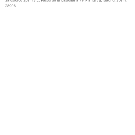
Salesforce Spain S.L., Paseo de la Castellana 79, Planta 7ª, Madrid, Spain,
28046