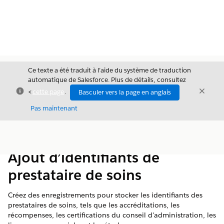
Ce texte a été traduit à l’aide du système de traduction
automatique de Salesforce. Plus de détails, consultez
Fermer
Ferme
<
cette page
.
Basculer vers la page en anglais
Fermer
Pas maintenant
Table des
Afficher la table des matières
matières
Ajout d’identifiants de
prestataire de soins
Créez des enregistrements pour stocker les identifiants des
prestataires de soins, tels que les accréditations, les
récompenses, les certifications du conseil d'administration, les