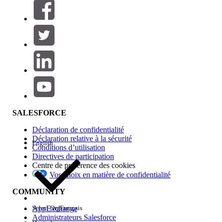
Filtres (0)
SÉLECTIONNER DES FILTRES
Ajouter
Gamme de produits
Impact des fonctionnalités
SALESFORCE
Déclaration de confidentialité
Déclaration relative à la sécurité
English
Conditions d’utilisation
Directives de participation
Centre de préférence des cookies
Vos choix en matière de confidentialité
Edition
COMMUNITY
AppExchange
Select Org
Français
Administrateurs Salesforce