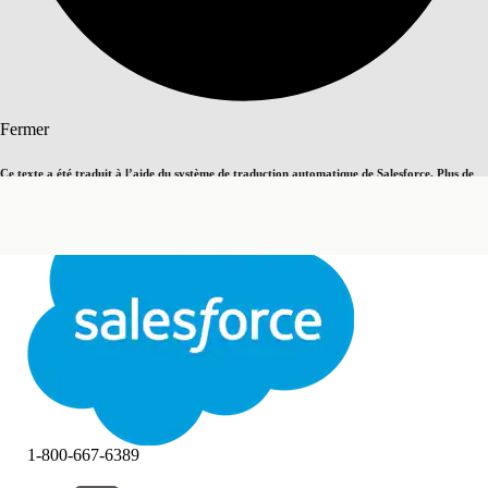
Rechercher
Fermer
Ce texte a été traduit à l’aide du système de traduction automatique de Salesforce. Plus de
Basculer vers la page en anglais
détails, consultez <
cette page
.
Pas maintenant
Fermer
Fermer
1-800-667-6389