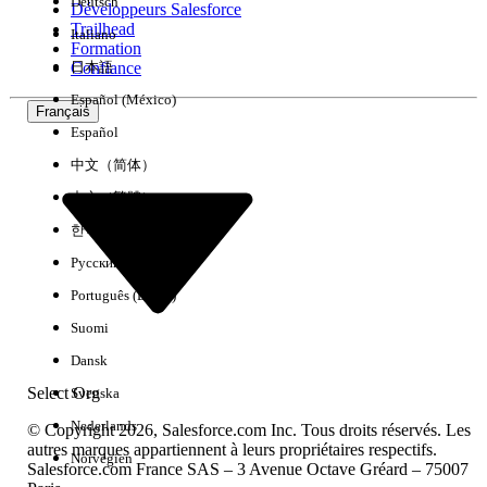
Deutsch
Développeurs Salesforce
Trailhead
Italiano
Expérience
Formation
Confiance
日本語
Español (México)
Français
Español
Effacer tout
Terminé
中文（简体）
中文（繁體）
한국어
Русский
Português (Brasil)
Suomi
Dansk
Select Org
Svenska
Nederlands
© Copyright 2026, Salesforce.com Inc. Tous droits réservés. Les
autres marques appartiennent à leurs propriétaires respectifs.
Norvégien
Salesforce.com France SAS – 3 Avenue Octave Gréard – 75007
Aucun résultat