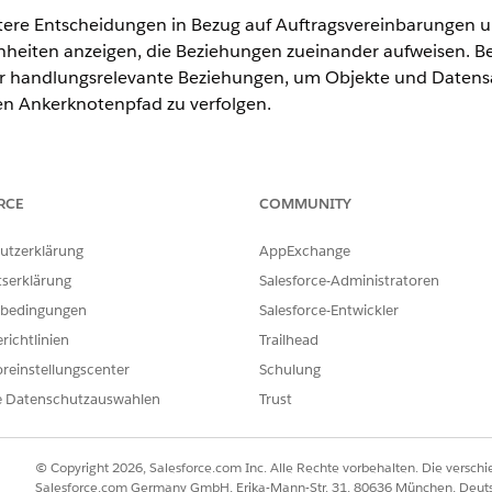
tere Entscheidungen in Bezug auf Auftragsvereinbarungen un
inheiten anzeigen, die Beziehungen zueinander aufweisen. B
r handlungsrelevante Beziehungen, um Objekte und Datensä
n Ankerknotenpfad zu verfolgen.
erience
RCE
COMMUNITY
d
Unlimited
Edition mit Health Cloud oder Life Sciences Clo
utzerklärung
AppExchange
tserklärung
Salesforce-Administratoren
es Centers für handlungsrelevante Beziehungen mit bidirekt
bedingungen
Salesforce-Entwickler
e (oberhalb des Ankerknotens) und untergeordnete Datensä
Anker für den Ausgangspunkt des Diagramms fest, den Benut
richtlinien
Trailhead
en. Bieten Sie eine übersichtliche Ansicht, indem Sie Kon
reinstellungscenter
Schulung
tensätzen hinzufügen.
e Datenschutzauswahlen
Trust
 Accounthierarchieverwaltung aus verschiedenen Gründen nüt
© Copyright 2026, Salesforce.com Inc. Alle Rechte vorbehalten. Die versch
mitarbeitern, fundierte Entscheidungen zu treffen, indem sie Einbli
Salesforce.com Germany GmbH, Erika-Mann-Str. 31, 80636 München, Deut