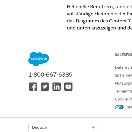
Helfen Sie Benutzern, fundier
vollständige Hierarchie der E
das Diagramm des Centers fü
und unten anzuzeigen und de
ERFORDERLICHE EDITIONEN
Verfügbarkeit: Lightning Exp
SALESFO
Verfügbarkeit:
Enterprise
un
Datensch
1-800-667-6389
Sicherhei
Visualisieren Sie Diagramme d
Nutzungs
die übergeordnete Datensätz
darstellen. Legen Sie einen 
Teilnahme
Diagramms aus verfolgen könn
Cookie-Vo
Sortieren und Filtern von Da
Ihr
In Biowissenschaften ist die
Hilft Benutzern wie Vertriebs
Select Org
Deutsch