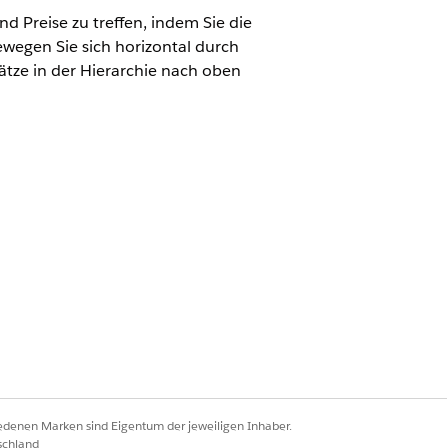
d Preise zu treffen, indem Sie die
ewegen Sie sich horizontal durch
tze in der Hierarchie nach oben
ud
ionaler horizontaler Navigation,
tze (unterhalb des Ankerknotens)
zer von jedem Punkt des
figurationen zum Ausblenden,
zlich:
iedenen Marken sind Eigentum der jeweiligen Inhaber.
ck in komplexe Organisationsstrukturen
schland