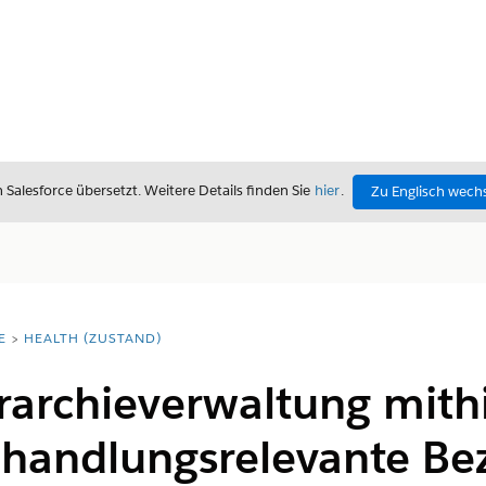
alesforce übersetzt. Weitere Details finden Sie
hier
.
Zu Englisch wech
E
HEALTH (ZUSTAND)
archieverwaltung mithi
r handlungsrelevante B