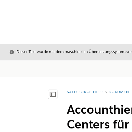
Schließen
Dieser Text wurde mit dem maschinellen Übersetzungssystem von S
SALESFORCE-HILFE
DOKUMENT
Sie befinden sich hier:
Inhalt anzeigen
Accounthier
Centers fü