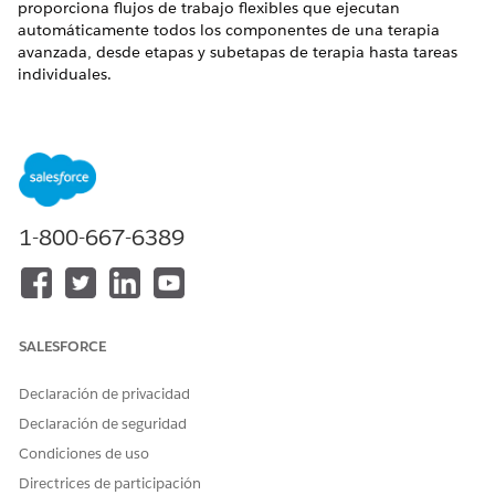
proporciona flujos de trabajo flexibles que ejecutan
automáticamente todos los componentes de una terapia
avanzada, desde etapas y subetapas de terapia hasta tareas
individuales.
Para obtener más información acerca de Gestión de terapias
avanzadas, consulte Ayuda de
Life Sciences Cloud: Gestión de
terapias avanzadas
.
1-800-667-6389
¿RESOLVIÓ ESTE ARTÍCULO SU PROBLEMA?
¡Háganos saber cómo podemos mejorar!
Sí
No
SALESFORCE
Declaración de privacidad
Declaración de seguridad
Condiciones de uso
Directrices de participación