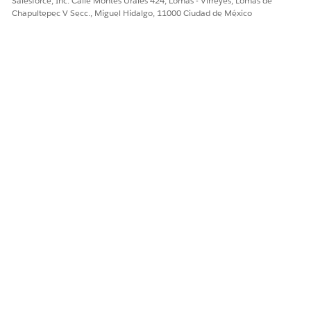
Salesforce, Inc. Calle Montes Urales 424, Lomas - Virreyes, Lomas de
Chapultepec V Secc., Miguel Hidalgo, 11000 Ciudad de México