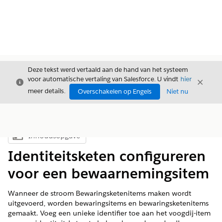
Deze tekst werd vertaald aan de hand van het systeem
voor automatische vertaling van Salesforce. U vindt
hier
Sluiten
Sluite
Sluiten
meer details.
Overschakelen op Engels
Niet nu
Inhoudsopgave
Inhoudsopgave weergeven
Identiteitsketen configureren
voor een bewaarnemingsitem
Wanneer de stroom Bewaringsketenitems maken wordt
uitgevoerd, worden bewaringsitems en bewaringsketenitems
gemaakt. Voeg een unieke identifier toe aan het voogdij-item