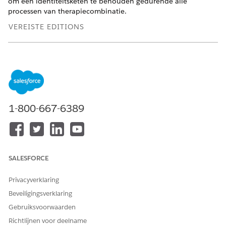
om een identiteitsketen te behouden gedurende alle
processen van therapiecombinatie.
VEREISTE EDITIONS
Beschikbaar in: Lightning Experience
Beschikbaar in:
Enterprise
en
Unlimited
Edition met Health
Cloud of Life Sciences Cloud
BENODIGDE GEBRUIKERSMACHTIGINGEN
1-800-667-6389
Chain of Custody instellen
Machtigingenset
en beheren:
Doeltreffende combinatie
van geavanceerde therapie
in Health Cloud
SALESFORCE
OR
Privacyverklaring
Gebruikersmachtigingenset
Chain of Custody
Beveiligingsverklaring
Gebruiksvoorwaarden
Richtlijnen voor deelname