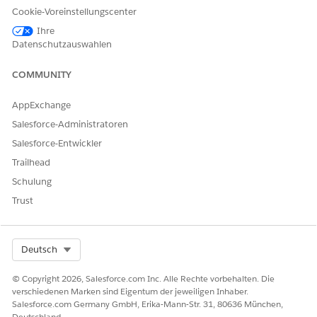
Wenn eine Therapiephase (Arbeitsauftrag) oder ein
Cookie-Voreinstellungscenter
Therapieschritt (Arbeitsauftragsschritt) ausgeführt wird, wird
Ihre
der entsprechende Flow
Aufbewahrungsüberprüfungstyp
Datenschutzauswahlen
überschreiben, wenn Arbeitsauftrag geändert wird
oder
Aufbewahrungsüberprüfungstyp überschreiben, wenn
COMMUNITY
Arbeitsauftragsschritt geändert wird
ausgelöst.
Diese durch einen Datensatz ausgelösten Flows rufen die
AppExchange
Entscheidungstabelle "Überschreibung des
Salesforce-Administratoren
Aufbewahrungsüberprüfungstyps" auf, um den
Aufbewahrungsüberprüfungstyp abzurufen und den Subflow
Salesforce-Entwickler
Aufbewahrungsketteneinträge erstellen
auszuführen. Der
Trailhead
Subflow
Aufbewahrungsketteneinträge erstellen
generiert
Schulung
Datensätze für Aufbewahrungsketteneinträge und erstellt
optional ein Aufbewahrungselement.
Trust
Select Org
Deutsch
© Copyright 2026, Salesforce.com Inc. Alle Rechte vorbehalten. Die
Stellen Sie sicher, dass die Feldebenensicherheit
HINWEIS
verschiedenen Marken sind Eigentum der jeweiligen Inhaber.
für die Felder des Objekts "Aufbewahrungsketteneintrag"
Salesforce.com Germany GmbH, Erika-Mann-Str. 31, 80636 München,
auf "Sichtbar" festgelegt ist.
Deutschland