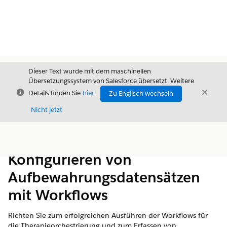
Dieser Text wurde mit dem maschinellen
Übersetzungssystem von Salesforce übersetzt. Weitere
Schließen
Schli
Details finden Sie
hier
.
Zu Englisch wechseln
Schließ
Nicht jetzt
Inhalt
Inhalt anzeigen
Konfigurieren von
Aufbewahrungsdatensätzen
mit Workflows
Richten Sie zum erfolgreichen Ausführen der Workflows für
die Therapieorchestrierung und zum Erfassen von