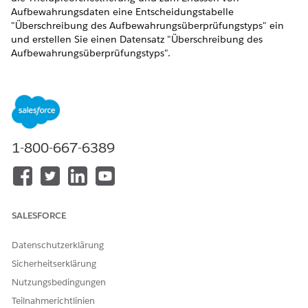
Aufbewahrungsdaten eine Entscheidungstabelle
"Überschreibung des Aufbewahrungsüberprüfungstyps" ein
und erstellen Sie einen Datensatz "Überschreibung des
Aufbewahrungsüberprüfungstyps".
ERFORDERLICHE EDITIONEN
Verfügbarkeit: Lightning Experience
Verfügbarkeit:
Enterprise
und
Unlimited
Edition mit Health
Cloud oder Life Sciences Cloud
1-800-667-6389
ERFORDERLICHE BENUTZERBERECHTIGUNGEN
Einrichten und Verwalten
Berechtigungssatz
der Aufbewahrungskette:
SALESFORCE
"Erweiterte Health Cloud-
Therapieorchestrierung"
Datenschutzerklärung
ODER
Sicherheitserklärung
Berechtigungssatz "Benutzer
Nutzungsbedingungen
der Aufbewahrungskette"
Teilnahmerichtlinien