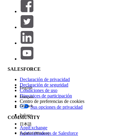
Filtrar por (0)
SELECCIONAR FILTROS
Agregar
Área de productos
Repercusión de función
SALESFORCE
Declaración de privacidad
Declaración de seguridad
English
Condiciones de uso
Directrices de participación
Français
Centro de preferencias de cookies
Deutsch
Sus opciones de privacidad
Edición
Italiano
COMMUNITY
日本語
AppExchange
Administradores de Salesforce
Español (México)