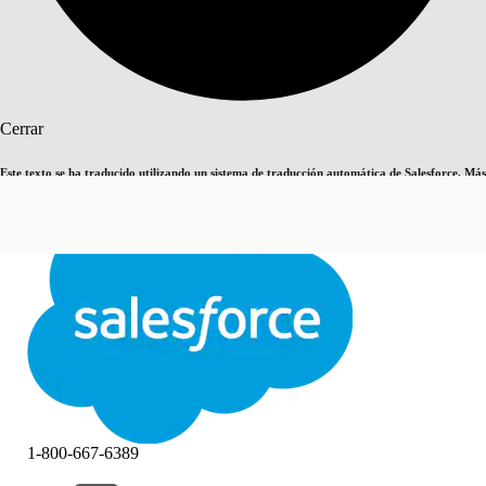
Buscar
Cerrar
Este texto se ha traducido utilizando un sistema de traducción automática de Salesforce. Más
Cambiar a inglés
Ahora no
información
aquí
.
Cerrar
Cerrar
1-800-667-6389