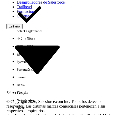
Desarrolladores de Salesforce
Trailhead
Experiencia
Formación
Confianza
Español
Select Org
Español
Borrar todo
Listo
中文（简体）
中文（繁體）
한국어
Русский
Português (Brasil)
Suomi
Dansk
Select Org
Svenska
Nederlands
© Copyright 2026, Salesforce.com Inc. Todos los derechos
reservados. Las distintas marcas comerciales pertenecen a sus
Norsk
respectivos propietarios.
No hay resultados