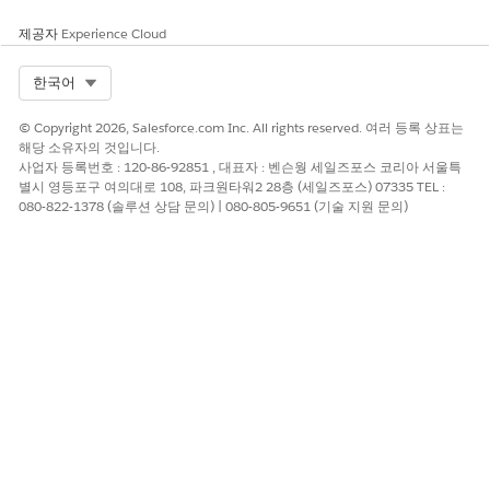
Enable(활성화)
를 클릭합니다.
관리 확인 유형 재정의 결정 테이블 옆에 있는 드롭다운을 클릭
제공자
Experience Cloud
한 다음,
Enable(활성화)
를 클릭합니다.
앱 시작 관리자에서
Custody Verification Type Overrides(관
Select Org
한국어
리 확인 유형 재정의)
를 찾아서 선택한 다음,
New(새로 만들기)
를 클릭합니다.
© Copyright 2026, Salesforce.com Inc. All rights reserved. 여러 등록 상표는
재정의 조건을 추가합니다.
해당 소유자의 것입니다.
작업 유형을 선택합니다.
사업자 등록번호 : 120-86-92851 , 대표자 : 벤슨웡 세일즈포스 코리아 서울특
별시 영등포구 여의대로 108, 파크원타워2 28층 (세일즈포스) 07335 TEL :
작업 절차를 선택합니다.
080-822-1378 (솔루션 상담 문의) | 080-805-9651 (기술 지원 문의)
서비스 영역을 선택합니다.
작업 유형 단계를 선택합니다.
국가를 선택합니다.
작업 이름을 추가합니다.
관리 확인 유형에서 이 관리 항목을 확인하는 데 필요한 서
명 수를 선택합니다. 서명을 수집할 필요가 없는 경우
Not
Applicable(해당 없음)
을 선택합니다.
조건 조합에 우선 순위를 할당합니다.
디지털 확인 설정에서 이 관리 항목을 확인하기 위해 서명이
필요한 경우 서명 내역을 선택합니다.
서명 내역은 필수 서명 수를 설정하고 지정된 확인자가 특정
순서로 레코드에 서명해야 하는지 여부를 결정합니다. 내역
을 만든 후 서명 세부 사항을 구성합니다.