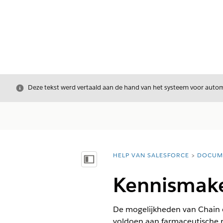
Sluiten
Deze tekst werd vertaald aan de hand van het systeem voor automa
HELP VAN SALESFORCE
DOCUM
U bent hier:
Inhoudsopgave weergeven
Kennismak
De mogelijkheden van Chain o
voldoen aan farmaceutische r