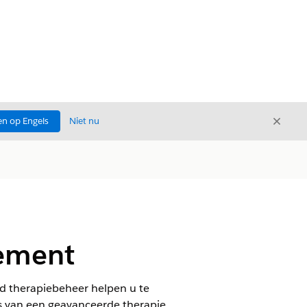
Sluite
n op Engels
Niet nu
Sluiten
ement
d therapiebeheer helpen u te
s van een geavanceerde therapie.