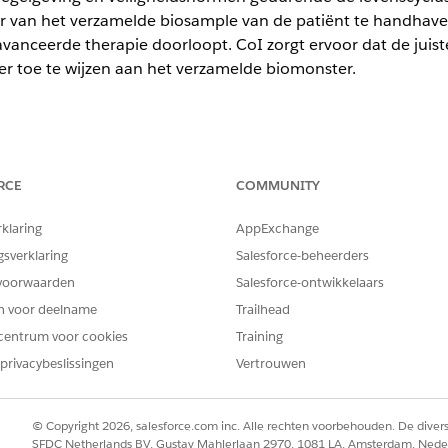
r van het verzamelde biosample van de patiënt te handhaven 
anceerde therapie doorloopt. CoI zorgt ervoor dat de juist
fier toe te wijzen aan het verzamelde biomonster.
perience
RCE
COMMUNITY
n
Unlimited
Edition met Health Cloud of Life Sciences Cloud
rklaring
AppExchange
tisch maken als onderdeel van Therapiecombinatie van Ge
gsverklaring
Salesforce-beheerders
en ingeschrevene maakt, wordt Therapy Orchestration in g
voorwaarden
Salesforce-ontwikkelaars
n zorgprogramma (zoals Aferese) bezig is, maakt de stroom 
elateerde bewaarrecords. Wanneer een werkorderstap (Identi
en voor deelname
Trailhead
bezig is, maakt de stroom Type verificatie
overschrijven bij
centrum voor cookies
Training
privacybeslissingen
Vertrouwen
nische handtekeningen automatisch maken voor ketenitems 
jven. U kunt ook een substroom gebruiken om te bevestigen
© Copyright 2026, salesforce.com inc. Alle rechten voorbehouden. De dive
SFDC Netherlands BV, Gustav Mahlerlaan 2970, 1081 LA, Amsterdam, Nede