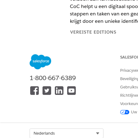
CoC helpt u een digitaal spoo
stappen en taken van een geav
krijgt door een unieke identi
VEREISTE EDITIONS
Beschikbaar in: Lightning Ex
SALESFO
Beschikbaar in:
Enterprise
e
Privacyve
U kunt bewaarrecords automa
1-800-667-6389
Beveiligin
Wanneer u een record voor e
Gebruiks
van een ingeschrevene van ee
wijziging
van werkorder de ger
Richtlijn
zorgprogramma-ingeschrevene 
Voorkeur
gerelateerde bewaarrecords.
Uw 
U kunt records voor elektro
beheerde stroom te overschri
Select Org
Nederlands
trail zijn voltooid.