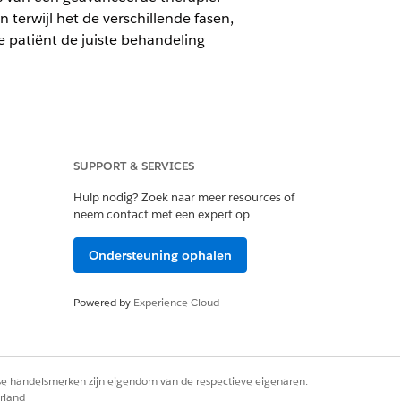
terwijl het de verschillende fasen,
e patiënt de juiste behandeling
SUPPORT & SERVICES
Hulp nodig? Zoek naar meer resources of
avanceerd therapiebeheer.
neem contact met een expert op.
ang gezet. Wanneer een werkorder
Type verificatie
overschrijven bij
Ondersteuning ophalen
teitsverificatie) van een
 wijziging
van werkorderstap de
Powered by
Experience Cloud
door een stroom te maken of een
 of alle handtekeningen voor een
rse handelsmerken zijn eigendom van de respectieve eigenaren.
rland