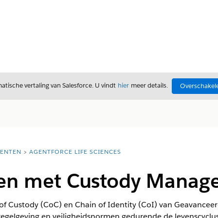
tische vertaling van Salesforce. U vindt
hier
meer details.
Overschakele
ENTEN
AGENTFORCE LIFE SCIENCES
en met Custody Manag
f Custody (CoC) en Chain of Identity (CoI) van Geavanceer
egelgeving en veiligheidsnormen gedurende de levenscyclu