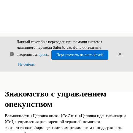
Данный текст был переведен при помощи системы
машинного перевода Salesforce. Дополнительные
Закрыть
Закры
сведения см.
здесь
.
Переключить на английский
Закрыт
Не сейчас
Содержание
Показать содержание
Знакомство с управлением
опекунством
Возможности «Цепочка опеки (CoC)» и «Цепочка идентификации
(CoI)» управления расширенной терапией помогают
соответствовать фармацевтическим регламентам и поддерживать