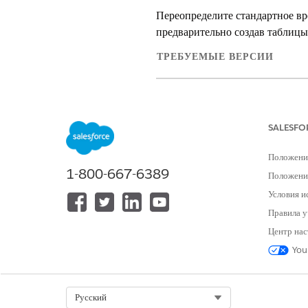
Переопределите стандартное вр
предварительно создав таблицы
ТРЕБУЕМЫЕ ВЕРСИИ
Доступно в версиях: Lightnin
Доступно в версиях:
Enterpri
SALESFO
Положени
1-800-667-6389
Для доступа к приложению «Упра
Положение
Условия и
Условия, необходимые для пров
Правила у
выполнения этапа типа работы з
Центр нас
требовать, чтобы разные поля 
You
времени выполнения и дополни
ввода и вывода для переопред
метаданные для переопределени
Select Org
Русский
опеки.