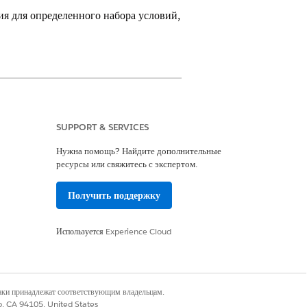
я для определенного набора условий,
es Cloud
SUPPORT & SERVICES
Нужна помощь? Найдите дополнительные
ресурсы или свяжитесь с экспертом.
и Health Cloud Advanced Therapy
Получить поддержку
ьностей и географий. Время
же образом, задачи для терапии могут
Используется
Experience Cloud
ра условий. Чтобы учесть разницу во
настраивают метаданные параметров
рапией таблицы решений создают
я и переопределения типа проверки
наки принадлежат соответствующим владельцам.
co, CA 94105, United States