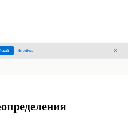
Закры
йский
Не сейчас
Закрыт
еопределения