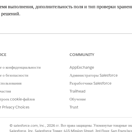
емя выполнения, дополнительность поля и тип проверки хранени
 решений.
g Experience
se
Edition и
Unlimited
Edition с Health Cloud или Life Scienc
RCE
COMMUNITY
НЕОБХОДИМЫЕ ПОЛНОМОЧИЯ ПОЛЬЗОВАТЕЛЯ
е о конфиденциальности
AppExchange
вление расширенной терапией»:
 о безопасности
Администраторы Salesforce
Набор полномочий оркестраци
спользования
Разработчики Salesforce
едения определенной терапии, неодинаковы для разных специал
частия
Trailhead
ависит от страны, региона или любого другого критерия. Таким 
троек cookie-файлов
Обучение
были необязательными или обязательными, в зависимости от набо
r Privacy Choices
Trust
тельности поля, создайте таблицы решений. Таблицы решений 
еления параметров по умолчанию. В расширенном управлении те
я времени выполнения, переопределения дополнительности пол
© salesforce.com, inc., 2026 гг. Все права защищены. Упомянутые товарные з
Salesforce, Inc. Salesforce Tower, 415 Mission Street, 3rd Floor, San Francis