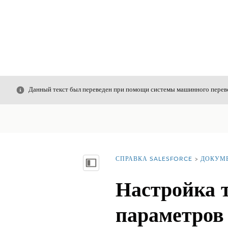
Закрыть
Данный текст был переведен при помощи системы машинного перево
СПРАВКА SALESFORCE
ДОКУМ
Вы находитесь здесь:
Показать содержание
Настройка 
параметров