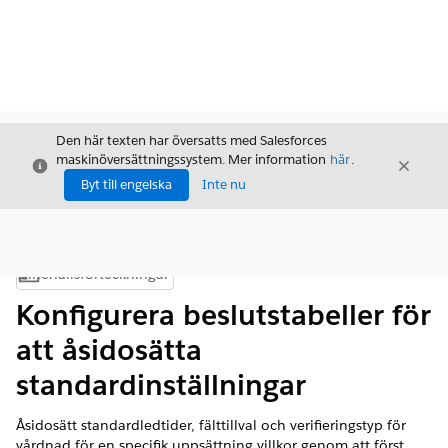
Den här texten har översatts med Salesforces
maskinöversättningssystem. Mer information
här
.
Stäng
Stäng
Stäng
Byt till engelska
Inte nu
Innehållsförteckningar
Visa innehållsförteckning
Konfigurera beslutstabeller för
att åsidosätta
standardinställningar
Åsidosätt standardledtider, fälttillval och verifieringstyp för
vårdnad för en specifik uppsättning villkor genom att först