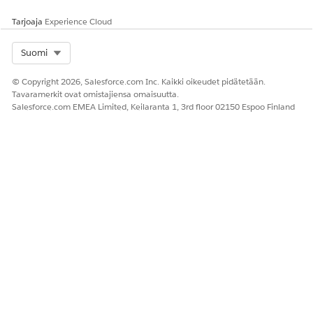
Tarjoaja
Experience Cloud
Select Org
Suomi
© Copyright 2026, Salesforce.com Inc. Kaikki oikeudet pidätetään.
Tavaramerkit ovat omistajiensa omaisuutta.
Salesforce.com EMEA Limited, Keilaranta 1, 3rd floor 02150 Espoo Finland