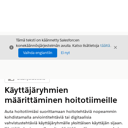
Tämä teksti on käännetty Salesforcen
konekäännösjärjestelmän avulla. Katso lisätietoja
täältä
.
Sulje
Sulje
Sulje
Vaihda englantiin
Ei nyt
Sisällysluettelo
Näytä sisällysluettelo
Käyttäjäryhmien
määrittäminen hoitotiimeille
Auta hoitotiimiäsi suorittamaan hoitotehtäviä nopeammin
kohdistamalla arviointitehtäviä tai digitaalisia
vahvistustehtäviä käyttäjäryhmälle yksittäisen käyttäjän sijaan.