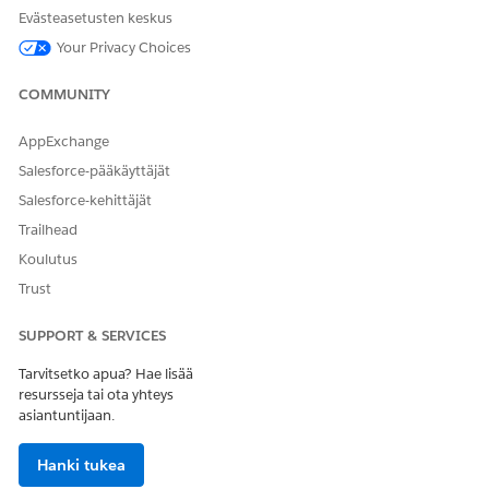
Valitse haulle
Käyttäjät
.
Evästeasetusten keskus
Valitse käyttäjäryhmään lisättävät jäsenet. Vedä jäsenet
Your Privacy Choices
Käytettävissä olevat jäsenet -osiosta Valitut jäsenet -
sarakkeeseen.
COMMUNITY
Tallenna muutoksesi.
AppExchange
Salesforce-pääkäyttäjät
RATKAISIKO TÄMÄ ARTIKKELI ONGELMASI?
Salesforce-kehittäjät
Anna palautetta, jotta voimme kehittyä!
Trailhead
Koulutus
Kyllä
Ei
Trust
SUPPORT & SERVICES
Tarvitsetko apua? Hae lisää
resursseja tai ota yhteys
asiantuntijaan.
Hanki tukea