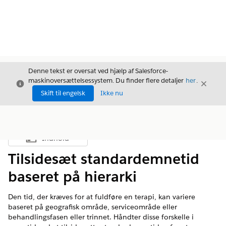
Denne tekst er oversat ved hjælp af Salesforce-
maskinoversættelsessystem. Du finder flere detaljer
her
.
Luk
Luk
Luk
Skift til engelsk
Ikke nu
Indhold
Vis indholdsfortegnelse
Tilsidesæt standardemnetid
baseret på hierarki
Den tid, der kræves for at fuldføre en terapi, kan variere
baseret på geografisk område, serviceområde eller
behandlingsfasen eller trinnet. Håndter disse forskelle i