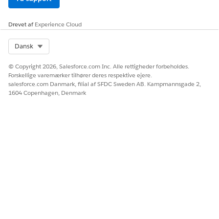
arbejdstypetrin, og tager tilsidesættelseslogikken med den
højeste prioritet i betragtning.
Drevet af
Experience Cloud
Hvis der ikke er konfigureret nogen tilsidesættelseslogik, tager
forløbet standardemnetiden med i betragtning.
Select Org
Dansk
© Copyright 2026, Salesforce.com Inc. Alle rettigheder forbeholdes.
Forskellige varemærker tilhører deres respektive ejere.
salesforce.com Danmark, filial af SFDC Sweden AB. Kampmannsgade 2,
1604 Copenhagen, Denmark
Logikken for arbejdstypetrinets
BEMÆRK
emnetidstilsidesættelse tager registreringen med den
højeste prioritet med i faldende rækkefølge. Så en
registrering for Tilsidesættelse af arbejdstypeemnetid for
trin med prioritet nummer 9 tages med i betragtning over
en anden registrering med prioritet nummer 8.
Tilsidesættelse af emnetid og prioriteringsregler for
serviceområder bruges sammen til at finde de mest relevante
intervaller. Hvis den samlede beregnede emnetid for sættet af
underordnede serviceområder (hvor arbejdstypetrin holdes)
med den højeste prioriteringsregel er mindre end den