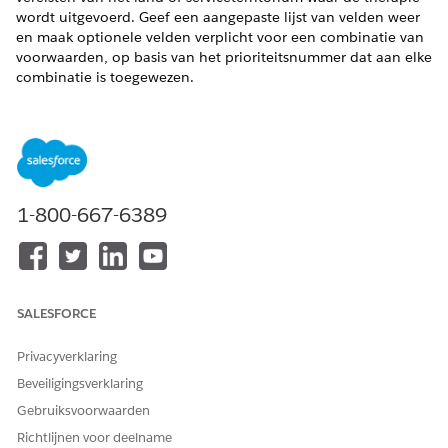
wordt uitgevoerd. Geef een aangepaste lijst van velden weer
en maak optionele velden verplicht voor een combinatie van
voorwaarden, op basis van het prioriteitsnummer dat aan elke
combinatie is toegewezen.
VEREISTE EDITIONS
Beschikbaar in: Lightning Experience
Beschikbaar in:
Enterprise
en
Unlimited
Edition met Health
Cloud of Life Sciences Cloud
1-800-667-6389
BENODIGDE GEBRUIKERSMACHTIGINGEN
Als u toegang wilt tot de
Machtigingenset
app Geavanceerd
Doeltreffende combinatie
SALESFORCE
therapiebeheer:
van geavanceerde therapie
in Health Cloud
Privacyverklaring
Beveiligingsverklaring
Voor een therapietaak met de naam "Details verifiëren" moet
de beheerder bijvoorbeeld het veld Accountnummer van het
Gebruiksvoorwaarden
object Account vastleggen voor patiënten in India. Het veld
Richtlijnen voor deelname
Accountnummer is alleen verplicht in India. Voor dezelfde