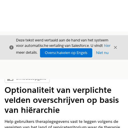
Deze tekst werd vertaald aan de hand van het systeem
voor automatische vertaling van Salesforce. U vindt
hier
Sluiten
Sluite
Sluiten
meer details.
Overschakelen op Engels
Niet nu
Inhoudsopgave
Inhoudsopgave weergeven
Optionaliteit van verplichte
velden overschrijven op basis
van hiërarchie
Help gebruikers therapiegegevens vast te leggen volgens de
vereisten van het land of serviceterritorium waar de therapie