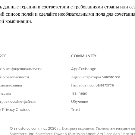
ь данные терапии в соответствии с требованиями страны или се
ый список полей и сделайте необязательными поля для сочетания
ой комбинации.
g Experience
RCE
COMMUNITY
se
Edition и
Unlimited
Edition с Health Cloud или Life Scienc
е о конфиденциальности
AppExchange
НЕОБХОДИМЫЕ ПОЛНОМОЧИЯ ПОЛЬЗОВАТЕЛЯ
 о безопасности
Администраторы Salesforce
вление расширенной терапией»:
Набор полномочий оркестраци
спользования
Разработчики Salesforce
частия
Trailhead
под названием «Проверить сведения» администратор должен зап
троек cookie-файлов
Обучение
иентов в Индии. Поле «Номер организации» является обязательн
r Privacy Choices
Trust
рганизации» является дополнительным для расширенных методо
 требованиям страны, создайте запись переопределения возможн
 сочетания условий.
© salesforce.com, inc., 2026 гг. Все права защищены. Упомянутые товарные з
Salesforce, Inc. Salesforce Tower, 415 Mission Street, 3rd Floor, San Francis