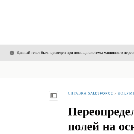
Закрыть
Данный текст был переведен при помощи системы машинного перево
СПРАВКА SALESFORCE
ДОКУМ
Вы находитесь здесь:
Показать содержание
Переопреде
полей на ос