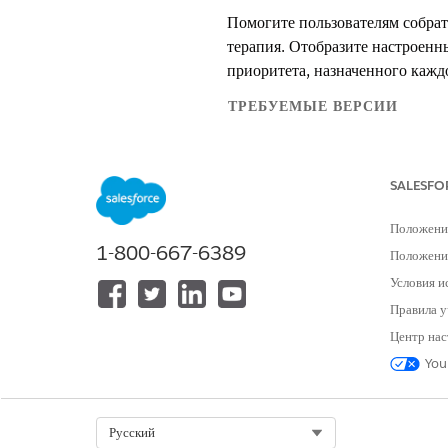
Помогите пользователям собрат
терапия. Отобразите настроенн
приоритета, назначенного кажд
ТРЕБУЕМЫЕ ВЕРСИИ
Доступно в версиях: Lightnin
SALESFO
Доступно в версиях:
Enterpri
Положени
1-800-667-6389
Положение
Для доступа к приложению «Упра
Условия и
Правила у
Например, для задачи терапии 
Центр нас
объекта «Организация» для пац
You
задачи терапии поле «Номер о
соответствовать регламентам и
назначьте номер приоритета для
Select Org
Русский