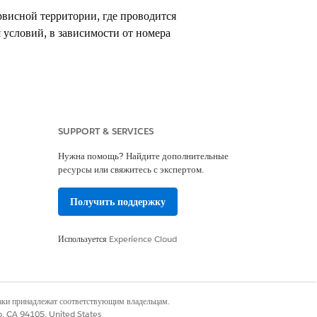
рвисной территории, где проводится
 условий, в зависимости от номера
SUPPORT & SERVICES
es Cloud
Нужна помощь? Найдите дополнительные
ресурсы или свяжитесь с экспертом.
и Health Cloud Advanced Therapy
Получить поддержку
исать поле «Номер организации»
Используется
Experience Cloud
ым только в Индии. Для этой же
в лечения в Германии или США. Чтобы
ости поля расширенной терапии и
наки принадлежат соответствующим владельцам.
co, CA 94105, United States