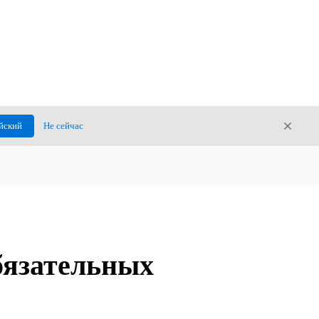
Закры
йский
Не сейчас
Закрыт
бязательных