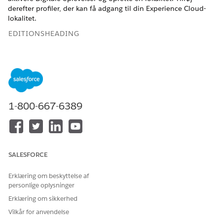
derefter profiler, der kan få adgang til din Experience Cloud-
lokalitet.
EDITIONSHEADING
Tilgængelig i: Lightning Experience
Tilgængelig i:
Enterprise
og
Unlimited
Edition med Health
Cloud eller Life Sciences Cloud
1-800-667-6389
BRUGERTILLADELSER PÅKRÆVET
Hvis du vil oprette en
Opret og opsæt Oplevelser
Experience Cloud-lokalitet:
OG
SALESFORCE
Vis opsætning og
konfiguration
Erklæring om beskyttelse af
personlige oplysninger
Sørg for, at din organisation har følgende brugerlicenser:
Customer Community, Customer Community Plus eller
Erklæring om sikkerhed
External Apps-loginbrugeren.
Vilkår for anvendelse