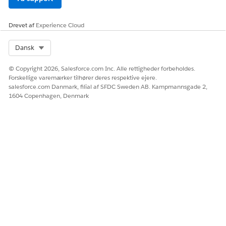
Giv os besked, så vi kan forbedre os!
Drevet af
Experience Cloud
Ja
Nej
Select Org
Dansk
© Copyright 2026, Salesforce.com Inc. Alle rettigheder forbeholdes.
Forskellige varemærker tilhører deres respektive ejere.
salesforce.com Danmark, filial af SFDC Sweden AB. Kampmannsgade 2,
1604 Copenhagen, Denmark