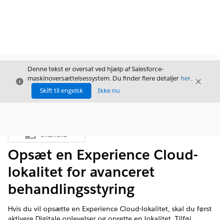
Denne tekst er oversat ved hjælp af Salesforce-
maskinoversættelsessystem. Du finder flere detaljer
her
.
Luk
Luk
Luk
Skift til engelsk
Ikke nu
Indhold
Vis indholdsfortegnelse
Opsæt en Experience Cloud-
lokalitet for avanceret
behandlingsstyring
Hvis du vil opsætte en Experience Cloud-lokalitet, skal du først
aktivere Digitale oplevelser og oprette en lokalitet. Tilføj