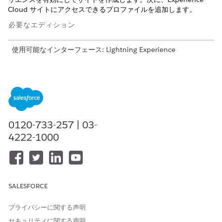
Cloud サイトにアクセスできるプロファイルを追加します。
必要なエディション
使用可能なインターフェース: Lightning Experience
使用可能なエディション: Health CloudまたはLife Sciences
Cloudが付属する
Enterprise
Editionおよび
Unlimited
Edition
必要なユーザー権限
Experience Cloud サイトを作
「エクスペリエンスの作成お
0120-733-257 | 03-
成する
よび設定」
4222-1000
および
「設定・定義を参照する」
組織に Customer Community、Customer Community Plus、ま
SALESFORCE
たは External Apps Login User のユーザーライセンスがあること
を確認します。
プライバシーに関する声明
CEO として自分 (システム管理者) の役割を設定します。
セキュリティに関する声明