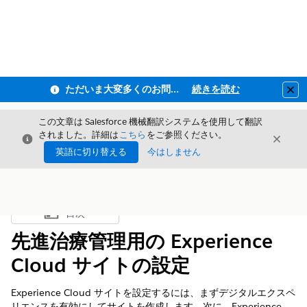
ただいま大変多くのお問い合わせをいただいており、ご連絡までにお時間を頂戴しております
続きを読む
Clo
この文章は Salesforce 機械翻訳システムを使用して翻訳
されました。詳細は
こちら
をご参照ください。
閉じる
閉じ
閉じる
英語に切り替える
今はしません
目次
目次を表示
先進治療管理用の Experience
Cloud サイトの設定
Experience Cloud サイトを設定するには、まずデジタルエクスペ
リエンスを有効にしてサイトを作成します。次に、Experience