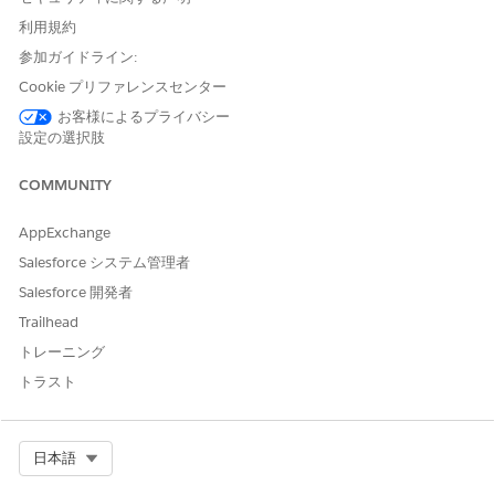
Experience Cloud で先進治療の
デジタルエクスペリエンスを
利用規約
有効にします。
治療センターの
Experience Cloud サイトを作成
します。
参加ガイドライン:
Experience Cloud サイトにプロファイルを追加します。
Cookie プリファレンスセンター
新規作成したサイトで、
[管理]
をクリックし、
[メンバー]
お客様によるプライバシー
をクリックします。
設定の選択肢
[プロファイルを検索] の [検索] で、
[顧客]
を選択します。
目的のプロファイルを [選択可能なプロファイル] から [選
COMMUNITY
択済みプロファイル] に移動します。たとえば、[External
Apps Login User] を移動します。
AppExchange
[Customer Community Plus ログインユーザー]、
Salesforce システム管理者
[Customer Community Plus ユーザー]、[Customer
Community Plus ユーザーをコピー]、[Customer
Salesforce 開発者
Community ユーザー]、[外部アプリケーションログイン
Trailhead
ユーザー] のいずれかのコミュニティプロファイルを [選択
トレーニング
済みプロファイル] リストに移動できます。
変更内容を保存します。
トラスト
Select Org
日本語
この記事で問題は解決されましたか?