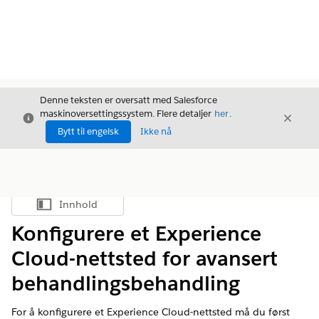
Denne teksten er oversatt med Salesforce
maskinoversettingssystem. Flere detaljer
her
.
Avslutt
Avslut
Avslutt
Bytt til engelsk
Ikke nå
Innhold
Vis innholdsfortegnelse
Konfigurere et Experience
Cloud-nettsted for avansert
behandlingsbehandling
For å konfigurere et Experience Cloud-nettsted må du først