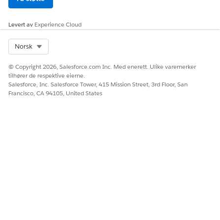
Levert av
HJALP DENNE ARTIKKELEN MED Å LØSE PROBLEMET DITT?
Experience Cloud
La oss få vite det slik at vi kan forbedre!
Select Org
Norsk
Ja
Nei
© Copyright 2026, Salesforce.com Inc. Med enerett. Ulike varemerker
tilhører de respektive eierne.
Salesforce, Inc. Salesforce Tower, 415 Mission Street, 3rd Floor, San
Francisco, CA 94105, United States