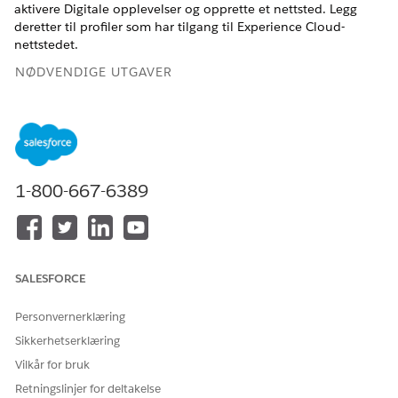
aktivere Digitale opplevelser og opprette et nettsted. Legg
deretter til profiler som har tilgang til Experience Cloud-
nettstedet.
NØDVENDIGE UTGAVER
Tilgjengelig i Lightning Experience
Tilgjengelig i
Enterprise
og
Unlimited
-versjoner med Health
Cloud eller Life Sciences Cloud
1-800-667-6389
NØDVENDIGE BRUKERTILLATELSER
For å opprette et Experience
Opprette og konfigurere
Cloud-nettsted:
opplevelser
SALESFORCE
OG
Vise oppsett og
Personvernerklæring
konfigurasjon
Sikkerhetserklæring
Vilkår for bruk
Forsikre deg om at organisasjonen har følgende
brukerlisenser: Customer Community, Customer Community
Retningslinjer for deltakelse