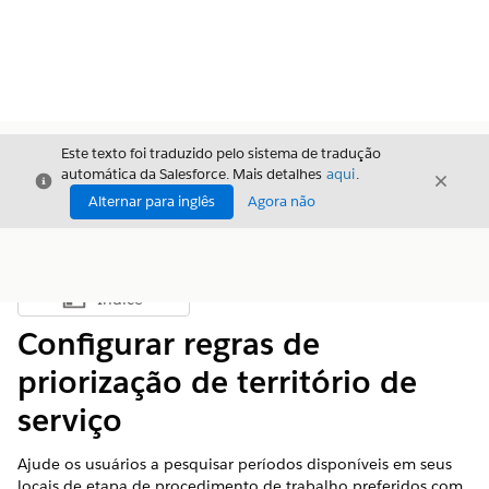
Este texto foi traduzido pelo sistema de tradução
automática da Salesforce. Mais detalhes
aqui
.
Fechar
Fecha
Fechar
Alternar para inglês
Agora não
Índice
Mostrar índice
Configurar regras de
priorização de território de
serviço
Ajude os usuários a pesquisar períodos disponíveis em seus
locais de etapa de procedimento de trabalho preferidos com