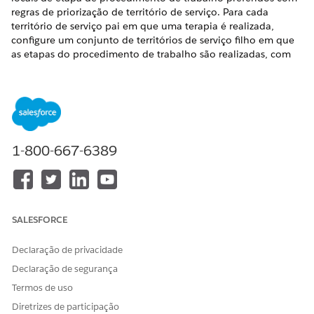
regras de priorização de território de serviço. Para cada
território de serviço pai em que uma terapia é realizada,
configure um conjunto de territórios de serviço filho em que
as etapas do procedimento de trabalho são realizadas, com
um número de prioridade atribuído a cada conjunto.
EDIÇÕES OBRIGATÓRIAS
Disponível em: Lightning Experience
Disponível em: Edições
Enterprise
e
Unlimited
com Health
1-800-667-6389
Cloud ou Life Sciences Cloud
PERMISSÕES DE USUÁRIO NECESSÁRIAS
Para acessar o aplicativo de
Conjunto de permissões de
SALESFORCE
Gerenciamento de terapia
Orquestração de terapia
avançada:
avançada do Health Cloud
Declaração de privacidade
Declaração de segurança
Para configurar regras de
Conjunto de permissões de
priorização de território de
Agendamento de várias
Termos de uso
serviço:
etapas
Diretrizes de participação