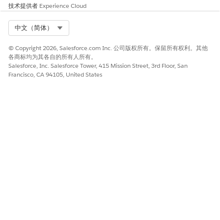
技术提供者
不同的优先级。
Experience Cloud
对于执行工作类型的工作程序、工作类型、父服务区域和子
服务区域的每个组合，优先级编号必须唯一。
Select Org
中文（简体）
如果相同工作程序存在于多个位置，请调整优先级编号，以
反映首选位置顺序。
© Copyright 2026, Salesforce.com Inc. 公司版权所有。保留所有权利。其他
各商标均为其各自的所有人所有。
启用高级计划以使这些规则生效。
Salesforce, Inc. Salesforce Tower, 415 Mission Street, 3rd Floor, San
Francisco, CA 94105, United States
保存更改。