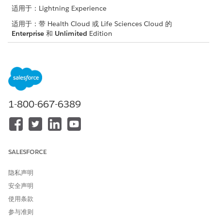
适用于：Lightning Experience
适用于：带 Health Cloud 或 Life Sciences Cloud 的
Enterprise
和
Unlimited
Edition
所需用户权限
要访问高级治疗管理应用程
Health Cloud 高级治疗编排权
序：
限集
设置服务区域优先级规则：
多步骤计划权限集
1-800-667-6389
服务区域优先级规则使用升序优先级，即首先选择优先级为 1 的条
件组合。
例如，细胞和基因治疗是在良好健康细胞和基因治疗中心（父服务
SALESFORCE
区域）进行的工作程序。工作程序步骤有两组首选位置。
设置 A：定位、制造和输注全部在纽约进行（优先级 1）
隐私声明
集 B：围术期、制造和输液全部在芝加哥进行（优先级 2）
安全声明
当治疗中心协调员搜索时段时，时段形成逻辑首先检查集 A（优先
使用条款
级 1）中的可用时段。如果未找到时段，时段形成逻辑会检查下一
参与准则
个首选项（集 B，优先级 2）。