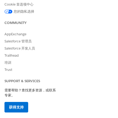
Cookie 首选项中心
您的隐私选择
COMMUNITY
请确保您在贵组织中启用高级计划。在启用高级计划时，高
备注
AppExchange
级治疗管理会在构建时段链时忽略服务区域关系。
Salesforce 管理员
Salesforce 开发人员
从应用程序启动程序中，查找并选择
工作类型服务区域计划优先
级
，然后单击
新建
。
Trailhead
选择父服务区域。
培训
选择工作程序。
Trust
选择作为选定工作程序一部分的工作类型。
选择执行选定工作类型的服务区域。
SUPPORT & SERVICES
执行相关工作类型的服务区域必须与父服务区域记录相关联，例
如治疗中心。
需要帮助？查找更多资源，或联系
使用类型字段会自动填充。保持原样。
专家。
为条件组合分配优先级编号。
为工作程序中的所有步骤设置优先级编号，以使优先级规则
获得支持
有效。
每个工作程序配置优先级。同一位置的不同工作程序可以有